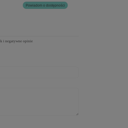
Powiadom o dostępności
Dodaj do kosz
ak i negatywne opinie