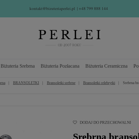
kontakt@bizuteriaperlei.pl
| +48 799 888 144  
Biżuteria Srebrna
Biżuteria Pozłacana
Biżuteria Ceramiczna
Po
brna
BRANSOLETKI
Bransoletki srebrne
Bransoletki celebrytki
Srebrna br
DODAJ DO PRZECHOWALNI
Srebrna branso