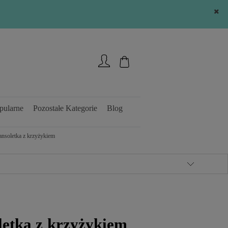
Zarejestruj się
Zaloguj się
pularne
Pozostałe Kategorie
Blog
ansoletka z krzyżykiem
letka z krzyżykiem