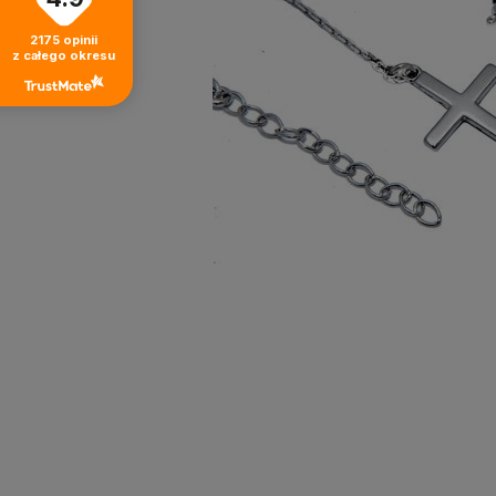
2175
opinii
z całego okresu