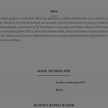
OPIS
wśród gwiazd i celebrytek. Motywy sakralne na dobre zadomowiły się w modzie, w
y. Krzyżyk nie jest ani za duży ani za mały, świetnie prezentuje się na ręce. Łańcu
niej długości, ponieważ to Ty decydujesz o tym jaka ona będzie. Nasza celebrytka
a najwyższej próby (925), które nie zawiera niklu, który jest bardzo silnym alergen
a, ale i dobra jakościowo a także bezpieczna to zamów tę bransoletkę z krzyżykiem i
a do wszystkiego.
DANE TECHNICZNE
Srebro rodowane 925
Brak
KLIENCI KUPILI RAZEM