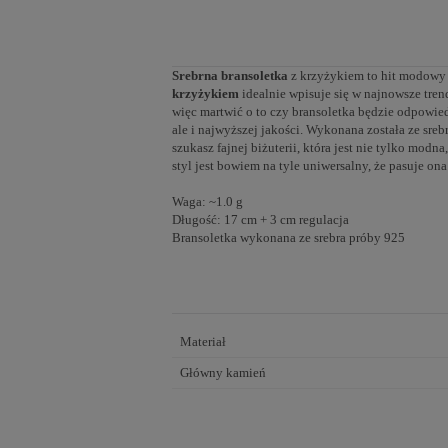
Srebrna
bransoletka
z krzyżykiem to hit modowy 
krzyżykiem
idealnie wpisuje się w najnowsze trend
więc martwić o to czy bransoletka będzie odpowied
ale i najwyższej jakości. Wykonana została ze srebr
szukasz fajnej biżuterii, która jest nie tylko modn
styl jest bowiem na tyle uniwersalny, że pasuje on
Waga: ~1.0 g
Długość: 17 cm + 3 cm regulacja
Bransoletka wykonana ze srebra próby 925
Materiał
Główny kamień