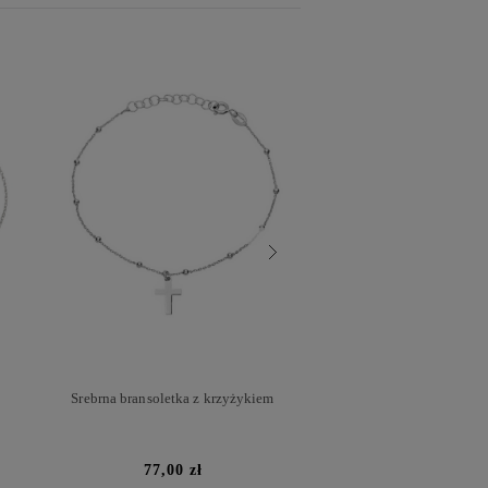
i
Srebrna bransoletka z krzyżykiem
Pierścionek ceramiczn
77,00 zł
145,00 zł