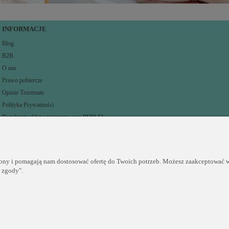
INFORMACJE
Blog
B2B
O nas
Prawo pobiercze
Opinie Trustmate
Polityka Prywatności
Regulamin sklepu internetowego PERLEI
rony i pomagają nam dostosować ofertę do Twoich potrzeb. Możesz zaakceptować wy
j zgody".
Sklep internetowy Shoper.pl