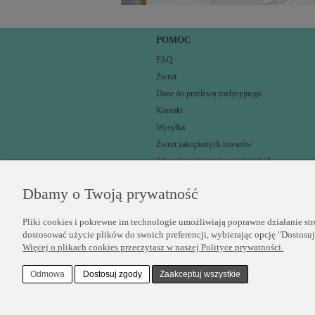
POMOC
FAQ
Zwrot
Dane do przelewu tradycyjnego
Kontakt
Wysyłka
Zwrot zakupionych towarów
Jak zmierzyć rozmiar pierścionka?
Dbamy o Twoją prywatność
Pliki cookies i pokrewne im technologie umożliwiają poprawne działanie st
dostosować użycie plików do swoich preferencji, wybierając opcję "Dostosu
Więcej o plikach cookies przeczytasz w naszej Polityce prywatności.
Odmowa
Dostosuj zgody
Zaakceptuj wszystkie