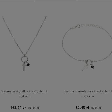
Srebrny naszyjnik z krzyżykiem i
Srebrna bransoletka z krzyżykiem 
onyksem
onyksem
163,20 zł
82,45 zł
192,00 zł
97,00 zł