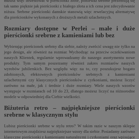
musisz więc inwestować w pierścionki złote, ponieważ srebrne prezentują się
tak samo pięknie jak pierścionki z białego złota a ich cena jest zdecydowanie
niższa. Srebrne pierścionki damskie stanowią więc rewelacyjną alternatywę
dla pierścionków wykonanych z droższych metali szlachetnych.
Rozmiary dostępne w Perlei – małe i duże
pierścionki srebrne z kamieniami lub bez
Wybierając pierścionek srebrny dla siebie, należy zwrócić uwagę nie tylko na
jego design, ale również na rozmiar. Wychodząc na przeciw oczekiwaniom
naszych Klientek, regularnie wprowadzamy do naszego asortymentu nowe
produkty. Tym samym poszerzamy również zakres rozmiarów naszych
wyrobów jubilerskich. Bez względu więc na to, czy poszukujesz bogato
zdobionych, efektownych pierścionków srebrnych z kamieniami
szlachetnymi czy klasycznych pierścionków z cyrkoniami, możesz liczyć
zarówno na małe, jak i średnie i duże rozmiary. Wiele naszych wzorów
występuje w rozmiarach od 10 do 23, dlatego możesz liczyć na różnorodne
modele w odpowiedniej dla Ciebie wielkości.
Biżuteria retro – najpiękniejsze pierścionki
srebrne w klasycznym stylu
Lubisz pierścionki srebrne w stylu retro? W takim razie w naszym sklepie
internetowym znajdziesz najpiękniejsze wzory dla siebie. Posiadamy zarówno
klasyczne pierścionki z kamieniami naturalnymi i cyrkoniami oraz wpisujące