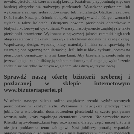
również pierścionki, które nie mają korony. Kształtem przypominają więc one
bardziej obrączkę niż tradycyjny pierścionek. Wysadzane cyrkoniami lub
wykonane z samego srebra rodowanego lub naturalnego. Gładkie i ażurowe.
Duże i małe. Nasze pierścionki obrączki występują w wielu różnych wzorach i
stylach a także kolorach. Oferujemy bowiem pierścionki obrączkowe z
białymi i kolorowymi cyrkoniami. W naszym asortymencie znajdują się także
pierścionki ceramiczne. Wykonane z najwyższej jakości ceramiki high-tech
obrączki stanowią ciekawy i niezwykle efektowny dodatek na każdą okazję.
Współczesny design, wysokiej klasy materiały i niska cena sprawiają, że
cieszą się one ogromną popularnością. Jeśli lubisz blask cyrkonii, postaw na
pierścionek ceramiczny z tymi kamykami. Aby bizuteria prezentowała się
jeszcze lepiej, uzupełniliśmy ją srebrem rodowanym, dlatego jej wykończenie
cechuje się nie tylko świetnym wyglądem, ale i dużą wytrzymałością.
Sprawdź naszą ofertę biżuterii srebrnej i
pozłacanej w sklepie internetowym
www.bizuteriaperlei.pl
W ofercie naszego sklepu online znajdziesz szeroki wybór srebrnych
pierścionków w każdym stylu. Wykonane z największą precyzją przez
jubilerów z wieloletnim doświadczeniem pierścionki są często pokrywane
warstwą rodu, który zapobiega ciemnieniu kruszcu. Nie wszystkie nasze
Klientki są zwolenniczkami tego rozwiązania, dlatego część naszej biżuterii
nie jest poddawana temu zabiegowi. Nasi jubilerzy potrafią wspaniale
oprawić zarówno duże minerały jak i małe kamyczki w cienkich modelach