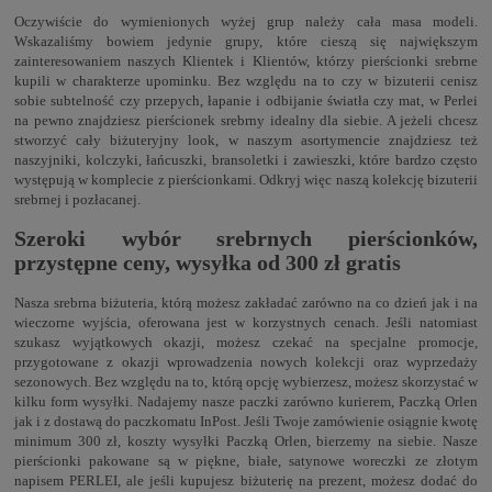
Oczywiście do wymienionych wyżej grup należy cała masa modeli.
Wskazaliśmy bowiem jedynie grupy, które cieszą się największym
zainteresowaniem naszych Klientek i Klientów, którzy pierścionki srebrne
kupili w charakterze upominku. Bez względu na to czy w bizuterii cenisz
sobie subtelność czy przepych, łapanie i odbijanie światła czy mat, w Perlei
na pewno znajdziesz pierścionek srebrny idealny dla siebie. A jeżeli chcesz
stworzyć cały biżuteryjny look, w naszym asortymencie znajdziesz też
naszyjniki, kolczyki, łańcuszki, bransoletki i zawieszki, które bardzo często
występują w komplecie z pierścionkami. Odkryj więc naszą kolekcję bizuterii
srebrnej i pozłacanej.
Szeroki wybór srebrnych pierścionków,
przystępne ceny, wysyłka od 300 zł gratis
Nasza srebrna biżuteria, którą możesz zakładać zarówno na co dzień jak i na
wieczorne wyjścia, oferowana jest w korzystnych cenach. Jeśli natomiast
szukasz wyjątkowych okazji, możesz czekać na specjalne promocje,
przygotowane z okazji wprowadzenia nowych kolekcji oraz wyprzedaży
sezonowych. Bez względu na to, którą opcję wybierzesz, możesz skorzystać w
kilku form wysyłki. Nadajemy nasze paczki zarówno kurierem, Paczką Orlen
jak i z dostawą do paczkomatu InPost. Jeśli Twoje zamówienie osiągnie kwotę
minimum 300 zł, koszty wysyłki Paczką Orlen, bierzemy na siebie. Nasze
pierścionki pakowane są w piękne, białe, satynowe woreczki ze złotym
napisem PERLEI, ale jeśli kupujesz biżuterię na prezent, możesz dodać do