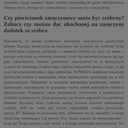
wszystko, czego szukasz! Nasze wyroby przypadną do gustu miłośniczkom
dobrego stylu, dlatego nie czekaj dłużej i zapoznaj się z naszą ofertą.
Czy pierścionek zaręczynowy może być srebrny?
Zobacz czy można dać ukochanej na zaręczyny
dodatek ze srebra
Oczywiście, że można podarować ukochanej zaręczynowy pierścionek
srebrny. Kupując pierścionek na zaręczyny nie powinno się wybierać tylko
spośród złota i platyny, ponieważ w ceremonii ślubnej nie liczy się metal, z
którego wykonane są elementy biżuterii. Liczy się natomiast uczucie łączące
parę zakochanych. Srebrne pierścionki zaręczynowe to w dzisiejszych
czasach nic dziwnego. Ludzie coraz częściej zdają sobie sprawę z tego, że nie
liczy się cena pierścionka a jego symbolika. W PERLEI znajdziesz wspaniałe
pierścionki srebrne z minerałami, które fantastycznie sprawdzają się w roli
zaręczynowych. Wykonane w wysokim standardzie pierścionki srebrne z
kamieniami szlachetnymi to popularny wybór wśród miłośników biżuterii
zaręczynowej. Posiadamy także niesamowite pierścionki z pojedynczym
oczkiem syntetycznym, które prezentuje się równie wspaniale co prawdziwy
diament. Wysokiej klasy cyrkonie nadają bowiem biżuterii efektownego
połysku. Jeśli nie wiesz jak wybrać odpowiedni rozmiar pierścionka,
zajrzyj
TU
. Klikając w oznaczony link, odniesiesz się do zakładki, w której
opisaliśmy interesujący Cię proces. Przy okazji jeszcze raz przypominamy –
liczy się Twoje uczucie a nie metal, z którego wykonana jest bizuteria. Nie