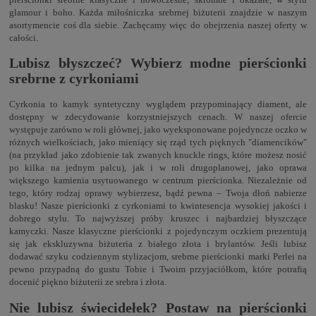
glamour i boho. Każda miłośniczka srebrnej biżuterii znajdzie w naszym
asortymencie coś dla siebie. Zachęcamy więc do obejrzenia naszej oferty w
całości.
Lubisz błyszczeć? Wybierz modne pierścionki
srebrne z cyrkoniami
Cyrkonia to kamyk syntetyczny wyglądem przypominający diament, ale
dostępny w zdecydowanie korzystniejszych cenach. W naszej ofercie
występuje zarówno w roli głównej, jako wyeksponowane pojedyncze oczko w
różnych wielkościach, jako mieniący się rząd tych pięknych "diamencików"
(na przykład jako zdobienie tak zwanych knuckle rings, które możesz nosić
po kilka na jednym palcu), jak i w roli drugoplanowej, jako oprawa
większego kamienia usytuowanego w centrum pierścionka. Niezależnie od
tego, który rodzaj oprawy wybierzesz, bądź pewna – Twoja dłoń nabierze
blasku! Nasze pierścionki z cyrkoniami to kwintesencja wysokiej jakości i
dobrego stylu. To najwyższej próby kruszec i najbardziej błyszczące
kamyczki. Nasze klasyczne pierścionki z pojedynczym oczkiem prezentują
się jak ekskluzywna biżuteria z białego złota i brylantów. Jeśli lubisz
dodawać szyku codziennym stylizacjom, srebrne pierścionki marki Perlei na
pewno przypadną do gustu Tobie i Twoim przyjaciółkom, które potrafią
docenić piękno biżuterii ze srebra i złota.
Nie lubisz świecidełek? Postaw na pierścionki