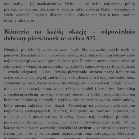
ewentualnych jej mankamentów. Wykonane ze srebra najwyższej próby
pierścionki srebrne, dostępne w sklepie internetowym Perlei, występują w
wielu wzorach i stylach, dlatego każda kobieta znajdzie u nasz produkt
idealny dla siebie.
Biżuteria na każdą okazję – odpowiednio
dobrany pierścionek ze srebra 925
Niegdyś pierścionki zarezerwowane były dla najważniejszych osób w
państwie. Posiadali je m.in. najwyżsi władcy, dygnitarze i inni przedstawiciele
najbardziej wpływowych grup społecznych. Z czasem przestano traktować je
jako symbol władzy a zaczęto jako wyjątkowy, kunsztowny, stylowy dodatek
– oznakę elegancji i klasy. Dzisiaj
pierścionki srebrne
noszą kobiety na
całym świecie. Co więcej, zmienił się także charakter ich eksponowania. Teraz
zakładane są nie tylko na szczególne okazje, ale i na co dzień. Dzięki temu z
roku na rok powstaje coraz więcej różnych modeli i kształtów. Nasz
sklep
z biżuterią srebrną
ma więc w swojej ofercie nie tylko niezwykłą ozdobną
biżuterię barokową na wielkie wyjścia, ale też szeroki wybór pierścionków,
które można zakładać bez okazji. Wychodząc na przeciw oczekiwaniom
najbardziej wymagających Klientek, kierujemy się zarówno najnowszymi
trendami jak i ponadczasową klasyką. Nasze najpiękniejsze pierścionki
podkreślają stylizację, nadając jej także indywidualnego stylu. W tej
kategorii znajdziesz wszystkie
pierścionki srebrne –
zarówno te z czystego
srebra, jak i te z kamieniami naturalnymi oraz sztucznymi. Oferujemy
pierścionki srebrne klasyczne i nowoczesne, skromne i okazałe, w stylu