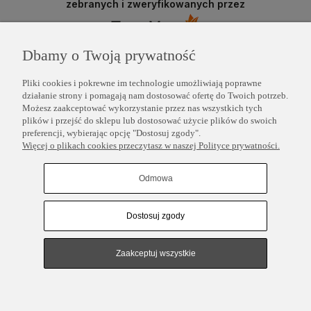
zebranych i zweryfikowanych przez
Dbamy o Twoją prywatność
Pliki cookies i pokrewne im technologie umożliwiają poprawne
działanie strony i pomagają nam dostosować ofertę do Twoich potrzeb.
Możesz zaakceptować wykorzystanie przez nas wszystkich tych
plików i przejść do sklepu lub dostosować użycie plików do swoich
preferencji, wybierając opcję "Dostosuj zgody".
Więcej o plikach cookies przeczytasz w naszej Polityce prywatności.
POMOC
Odmowa
INFORMACJE
Dostosuj zgody
COPYRIGHT © 2025 PERLEI
Zaakceptuj wszystkie
Pokaż pełną wersję strony