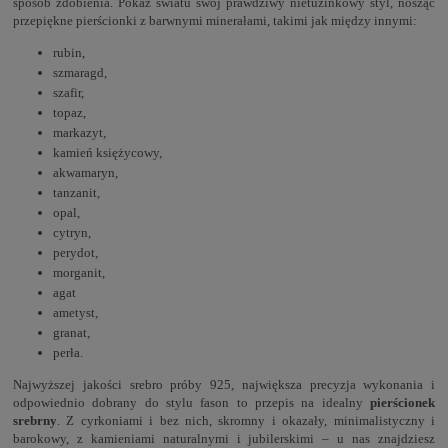
sposób zdobienia. Pokaż światu swój prawdziwy nietuzinkowy styl, nosząc
przepiękne pierścionki z barwnymi minerałami, takimi jak między innymi:
rubin,
szmaragd,
szafir,
topaz,
markazyt,
kamień księżycowy,
akwamaryn,
tanzanit,
opal,
cytryn,
perydot,
morganit,
agat
ametyst,
granat,
perła.
Najwyższej jakości srebro próby 925, największa precyzja wykonania i
odpowiednio dobrany do stylu fason to przepis na idealny
pierścionek
srebrny
. Z cyrkoniami i bez nich, skromny i okazały, minimalistyczny i
barokowy, z kamieniami naturalnymi i jubilerskimi – u nas znajdziesz