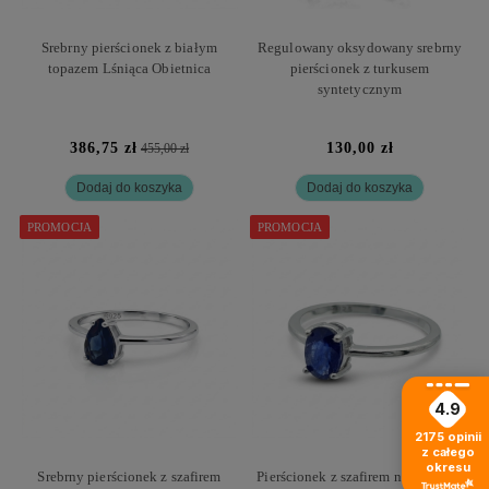
Srebrny pierścionek z białym
Regulowany oksydowany srebrny
topazem Lśniąca Obietnica
pierścionek z turkusem
syntetycznym
386,75 zł
130,00 zł
455,00 zł
Dodaj do koszyka
Dodaj do koszyka
PROMOCJA
PROMOCJA
4.9
2175
opinii
z całego
okresu
Srebrny pierścionek z szafirem
Pierścionek z szafirem naturalnym