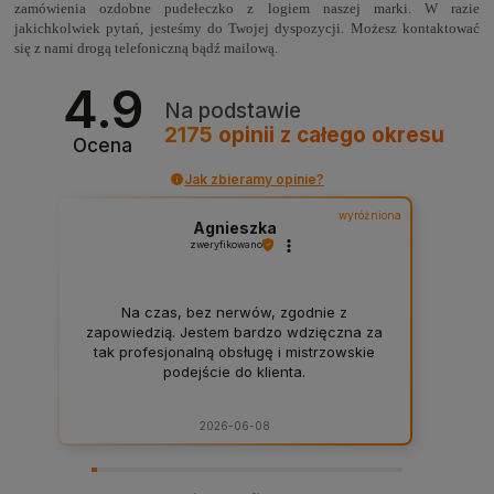
zamówienia ozdobne pudełeczko z logiem naszej marki. W razie
jakichkolwiek pytań, jesteśmy do Twojej dyspozycji. Możesz kontaktować
się z nami drogą telefoniczną bądź mailową.
4.9
Na podstawie
2175
opinii
z całego okresu
Ocena
Jak zbieramy opinie?
wyróżniona
Agnieszka
zweryfikowano
Na czas, bez nerwów, zgodnie z
zapowiedzią. Jestem bardzo wdzięczna za
tak profesjonalną obsługę i mistrzowskie
podejście do klienta.
2026-06-08