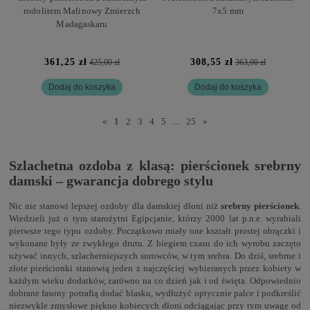
rodolitem Malinowy Zmierzch
7x5 mm
Madagaskaru
361,25 zł
308,55 zł
425,00 zł
363,00 zł
Dodaj do koszyka
Dodaj do koszyka
«
1
2
3
4
5
...
25
»
Szlachetna ozdoba z klasą: pierścionek srebrny
damski – gwarancja dobrego stylu
Nic nie stanowi lepszej ozdoby dla damskiej dłoni niż
srebrny pierścionek
.
Wiedzieli już o tym starożytni Egipcjanie, którzy 2000 lat p.n.e. wyrabiali
pierwsze tego typu ozdoby. Początkowo miały one kształt prostej obrączki i
wykonane były ze zwykłego drutu. Z biegiem czasu do ich wyrobu zaczęto
używać innych, szlachetniejszych surowców, w tym srebra. Do dziś, srebrne i
złote pierścionki stanowią jeden z najczęściej wybieranych przez kobiety w
każdym wieku dodatków, zarówno na co dzień jak i od święta. Odpowiednio
dobrane fasony potrafią dodać blasku, wydłużyć optycznie palce i podkreślić
niezwykle zmysłowe piękno kobiecych dłoni odciągając przy tym uwagę od