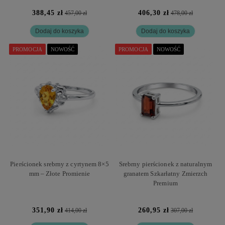
388,45 zł
406,30 zł
457,00 zł
478,00 zł
Dodaj do koszyka
Dodaj do koszyka
PROMOCJA
NOWOŚĆ
PROMOCJA
NOWOŚĆ
Pierścionek srebrny z cyrtynem 8×5
Srebrny pierścionek z naturalnym
mm – Złote Promienie
granatem Szkarłatny Zmierzch
Premium
351,90 zł
260,95 zł
414,00 zł
307,00 zł