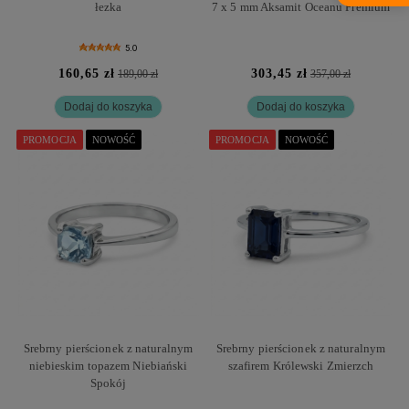
łezka
7 x 5 mm Aksamit Oceanu Premium
5.0
160,65 zł
303,45 zł
189,00 zł
357,00 zł
Dodaj do koszyka
Dodaj do koszyka
PROMOCJA
NOWOŚĆ
PROMOCJA
NOWOŚĆ
Srebrny pierścionek z naturalnym
Srebrny pierścionek z naturalnym
niebieskim topazem Niebiański
szafirem Królewski Zmierzch
Spokój