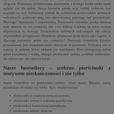
obrączek. Posiadamy zróżnicowany asortyment, z którego każda osoba może
wybrać coś dla siebie. Nasza biżuteria pasuje więc każdej kobiecie, bez
względu na styl. Zachęcamy jednak do polubienia pierścionków srebrnych
rodowanych, ponieważ mają one zdecydowaną przewagę nad pozostałymi.
Dlaczego? Spieszymy z odpowiedzią. Pokrywanie wyrobów cienką warstwą
rodu sprawia, że nie ciemnieją one i nie żółkną. Cechują się także wyższą
odpornością na korozję. Pierścionków srebrnych rodowanych nie należy
odpowiednio pielęgnować. Wystarczy zdejmować je do mycia rąk i kąpieli. A
dlaczego rodowane srebro nie ciemnieje? Ponieważ ciemnienie kruszcu
powodowane jest związkami siarki obecnymi w powietrzu. Wchodzą one w
reakcję ze srebrem, której efektem jest śniedzienie. Rod zabezpiecza srebro
przed kontaktem z siarką, dlatego pierścionek srebrny poddany rodowaniu,
nie utlenia się i nie zmienia barwy.
Nasze bestsellery – srebrne pierścionki z
motywem nieskończoności i nie tylko
Nasze bestsellery to pierścionki srebrne, które nasze Klientki noszą
niezależnie od okazji czy wieku. Są to między innymi:
pierścionki ze znakiem nieskończoności,
pierścionki srebrne z cyrkonią pojedyczną,
pierścionki z kamieniami naturalnymi,
pierścionki srebrne obrączki.