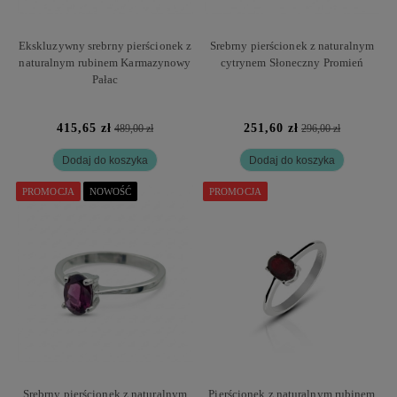
Ekskluzywny srebrny pierścionek z
Srebrny pierścionek z naturalnym
naturalnym rubinem Karmazynowy
cytrynem Słoneczny Promień
Pałac
415,65 zł
251,60 zł
489,00 zł
296,00 zł
Dodaj do koszyka
Dodaj do koszyka
PROMOCJA
NOWOŚĆ
PROMOCJA
Srebrny pierścionek z naturalnym
Pierścionek z naturalnym rubinem