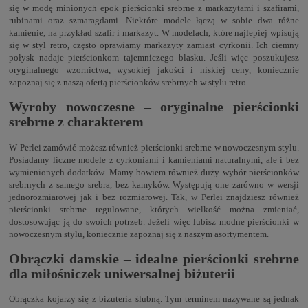
się w modę minionych epok pierścionki srebrne z markazytami i szafirami,
rubinami oraz szmaragdami. Niektóre modele łączą w sobie dwa różne
kamienie, na przykład szafir i markazyt. W modelach, które najlepiej wpisują
się w styl retro, często oprawiamy markazyty zamiast cyrkonii. Ich ciemny
połysk nadaje pierścionkom tajemniczego blasku. Jeśli więc poszukujesz
oryginalnego wzornictwa, wysokiej jakości i niskiej ceny, koniecznie
zapoznaj się z naszą ofertą pierścionków srebrnych w stylu retro.
Wyroby nowoczesne – oryginalne pierścionki
srebrne z charakterem
W Perlei zamówić możesz również pierścionki srebrne w nowoczesnym stylu.
Posiadamy liczne modele z cyrkoniami i kamieniami naturalnymi, ale i bez
wymienionych dodatków. Mamy bowiem również duży wybór pierścionków
srebrnych z samego srebra, bez kamyków. Występują one zarówno w wersji
jednorozmiarowej jak i bez rozmiarowej. Tak, w Perlei znajdziesz również
pierścionki srebrne regulowane, których wielkość można zmieniać,
dostosowując ją do swoich potrzeb. Jeżeli więc lubisz modne pierścionki w
nowoczesnym stylu, koniecznie zapoznaj się z naszym asortymentem.
Obrączki damskie – idealne pierścionki srebrne
dla miłośniczek uniwersalnej biżuterii
Obrączka kojarzy się z bizuteria ślubną. Tym terminem nazywane są jednak