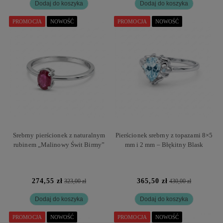
Dodaj do koszyka
Dodaj do koszyka
PROMOCJA
NOWOŚĆ
PROMOCJA
NOWOŚĆ
Srebrny pierścionek z naturalnym
Pierścionek srebrny z topazami 8×5
rubinem „Malinowy Świt Birmy”
mm i 2 mm – Błękitny Blask
274,55 zł
365,50 zł
323,00 zł
430,00 zł
Dodaj do koszyka
Dodaj do koszyka
PROMOCJA
NOWOŚĆ
PROMOCJA
NOWOŚĆ