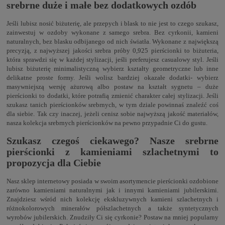
srebrne duże i małe bez dodatkowych ozdób
Jeśli lubisz nosić biżuterię, ale przepych i blask to nie jest to czego szukasz,
zainwestuj w ozdoby wykonane z samego srebra. Bez cyrkonii, kamieni
naturalnych, bez blasku odbijanego od nich światła. Wykonane z największą
precyzją, z najwyższej jakości srebra próby 0,925 pierścionki to biżuteria,
która sprawdzi się w każdej stylizacji, jeśli preferujesz casualowy styl. Jeśli
lubisz biżuterię minimalistyczną wybierz kształty geometryczne lub inne
delikatne proste formy. Jeśli wolisz bardziej okazałe dodatki- wybierz
masywniejszą wersję ażurową albo postaw na kształt sygnetu – duże
pierścionki to dodatki, które potrafią zmienić charakter całej stylizacji. Jeśli
szukasz tanich pierścionków srebrnych, w tym dziale powinnaś znaleźć coś
dla siebie. Tak czy inaczej, jeżeli cenisz sobie najwyższą jakość materiałów,
nasza kolekcja srebrnych pierścionków na pewno przypadnie Ci do gustu.
Szukasz czegoś ciekawego? Nasze srebrne
pierścionki z kamieniami szlachetnymi to
propozycja dla Ciebie
Nasz sklep internetowy posiada w swoim asortymencie pierścionki ozdobione
zarówno kamieniami naturalnymi jak i innymi kamieniami jubilerskimi.
Znajdziesz wśród nich kolekcję ekskluzywnych kamieni szlachetnych i
różnokolorowych minerałów półszlachetnych a także syntetycznych
wyrobów jubilerskich. Znudziły Ci się cyrkonie? Postaw na mniej popularny