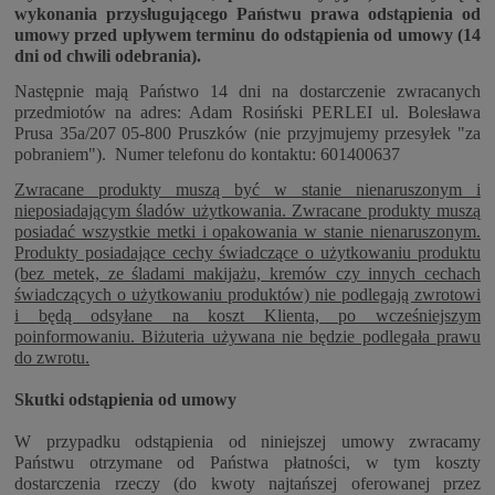
wykonania przysługującego Państwu prawa odstąpienia od
umowy przed upływem terminu do odstąpienia od umowy (14
dni od chwili odebrania).
Następnie mają Państwo 14 dni na dostarczenie zwracanych
przedmiotów na adres: Adam Rosiński PERLEI ul. Bolesława
Prusa 35a/207 05-800 Pruszków (nie przyjmujemy przesyłek "za
pobraniem"). Numer telefonu do kontaktu: 601400637
Zwracane produkty muszą być w stanie nienaruszonym i
nieposiadającym śladów użytkowania. Zwracane produkty muszą
posiadać wszystkie metki i opakowania w stanie nienaruszonym.
Produkty posiadające cechy świadczące o użytkowaniu produktu
(bez metek, ze śladami makijażu, kremów czy innych cechach
świadczących o użytkowaniu produktów) nie podlegają zwrotowi
i będą odsyłane na koszt Klienta, po wcześniejszym
poinformowaniu. Biżuteria używana nie będzie podlegała prawu
do zwrotu.
Skutki odstąpienia od umowy
W przypadku odstąpienia od niniejszej umowy zwracamy
Państwu otrzymane od Państwa płatności, w tym koszty
dostarczenia rzeczy (do kwoty najtańszej oferowanej przez