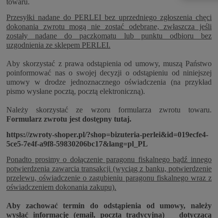
towaru.
Przesyłki nadane do PERLEI bez uprzedniego zgłoszenia chęci
dokonania zwrotu mogą nie zostać odebrane, zwłaszcza jeśli
zostały nadane do paczkomatu lub punktu odbioru bez
uzgodnienia ze sklepem PERLEI.
Aby skorzystać z prawa odstąpienia od umowy, muszą Państwo
poinformować nas o swojej decyzji o odstąpieniu od niniejszej
umowy w drodze
jednoznacznego oświadczenia
(na przykład
pismo wysłane pocztą, pocztą elektroniczną).
Należy skorzystać ze
wzoru formularza zwrotu towaru
.
Formularz zwrotu jest dostępny tutaj.
https://zwroty-shoper.pl/?shop=bizuteria-perlei&id=019ecfe4-
5ce5-7e4f-a9f8-59830206bc17&lang=pl_PL
Ponadto prosimy o dołączenie paragonu fiskalnego bądź innego
potwierdzenia zawarcia transakcji (wyciąg z banku, potwierdzenie
przelewu, oświadczenie o zagubieniu paragonu fiskalnego wraz z
oświadczeniem dokonania zakupu).
Aby zachować termin do odstąpienia od umowy, należy
wysłać informację (email, poczta tradycyjna) dotyczącą