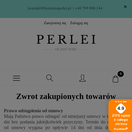
kontakt@bizuteriaperlei.pl
| +48 799 888 144  
Zarejestruj się
Zaloguj się
Zwrot zakupionych towarów
4.9
Prawo odstąpienia od umowy
2175
opinii
Mają Państwo prawo odstąpić od niniejszej umowy w terminie 14
z całego
dni bez podania jakiejkolwiek przyczyny. Termin do odstąpienia
okresu
od umowy wygasa po upływie 14 dni od dnia dostarczenia