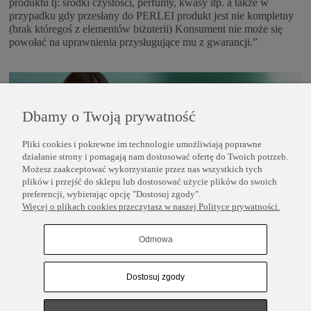
produktu tj: środki czystości, perfumy, kwasy itp. a także w
przypadku gdy przesłany do PERLEI produkt jest nie kompletny
(brak któregoś z elementów biżuterii) Konsument nie może się
powołać na uprawnienia przysługujące mu z gwarancji.”
Dbamy o Twoją prywatność
Pliki cookies i pokrewne im technologie umożliwiają poprawne
działanie strony i pomagają nam dostosować ofertę do Twoich potrzeb.
Możesz zaakceptować wykorzystanie przez nas wszystkich tych
plików i przejść do sklepu lub dostosować użycie plików do swoich
preferencji, wybierając opcję "Dostosuj zgody".
Więcej o plikach cookies przeczytasz w naszej Polityce prywatności.
POMOC
Odmowa
INFORMACJE
Dostosuj zgody
COPYRIGHT © 2025 PERLEI