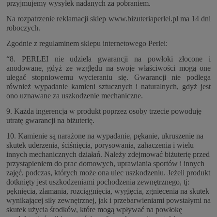
przyjmujemy wysyłek nadanych za pobraniem.
Na rozpatrzenie reklamacji sklep
www.bizuteriaperlei.pl
ma 14 dni
roboczych.
Zgodnie z regulaminem sklepu internetowego Perlei:
“8. PERLEI nie udziela gwarancji na powłoki złocone i
anodowane, gdyż ze względu na swoje właściwości mogą one
ulegać stopniowemu wycieraniu się. Gwarancji nie podlega
również wypadanie kamieni sztucznych i naturalnych, gdyż jest
ono uznawane za uszkodzenie mechaniczne.
9. Każda ingerencja w produkt poprzez osoby trzecie powoduję
utratę gwarancji na biżuterię.
10. Kamienie są narażone na wypadanie, pękanie, ukruszenie na
skutek uderzenia, ściśnięcia, porysowania, zahaczenia i wielu
innych mechanicznych działań. Należy zdejmować biżuterię przed
przystąpieniem do prac domowych, uprawiania sportów i innych
zajęć, podczas, których może ona ulec uszkodzeniu. Jeżeli produkt
dotknięty jest uszkodzeniami pochodzenia zewnętrznego, tj:
pęknięcia, złamania, rozciągnięcia, wygięcia, zgniecenia na skutek
wynikającej siły zewnętrznej, jak i przebarwieniami powstałymi na
skutek użycia środków, które mogą wpływać na powłokę