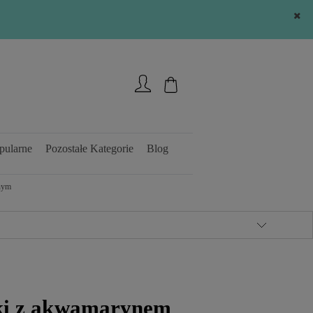
Zarejestruj się
Zaloguj się
pularne
Pozostałe Kategorie
Blog
nym
yki z akwamarynem