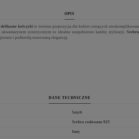
OPIS
e
delikatne
kolczyki
to świetna propozycja dla kobiet ceniących nieskomplikowan
m akwamarynem syntetycznym to idealne uzupełnienie każdej stylizacji.
Srebrn
rzeniu i podkreślą stonowaną elegancję.
DANE TECHNICZNE
Sztyft
Srebro rodowane 925
Inny