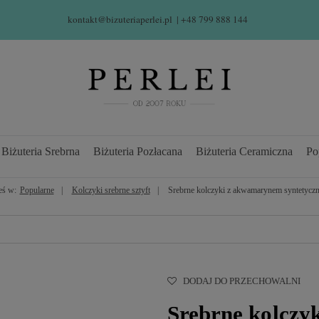
kontakt@bizuteriaperlei.pl
| +48 799 888 144  
Biżuteria Srebrna
Biżuteria Pozłacana
Biżuteria Ceramiczna
Po
eś w:
Popularne
Kolczyki srebrne sztyft
Srebrne kolczyki z akwamarynem syntetycz
DODAJ DO PRZECHOWALNI
Srebrne kolcz