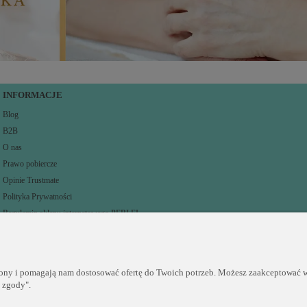
INFORMACJE
Blog
B2B
O nas
Prawo pobiercze
Opinie Trustmate
Polityka Prywatności
Regulamin sklepu internetowego PERLEI
rony i pomagają nam dostosować ofertę do Twoich potrzeb. Możesz zaakceptować wy
j zgody".