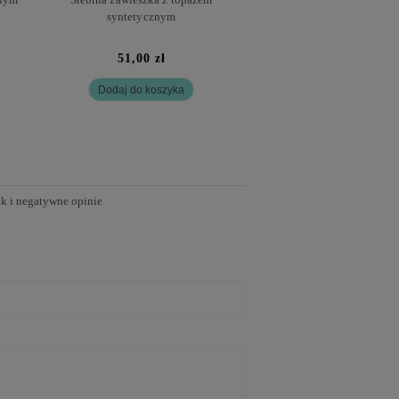
syntetycznym
syntetyczny
51,00 zł
79,00 zł
Dodaj do koszyka
Dodaj do kosz
ak i negatywne opinie