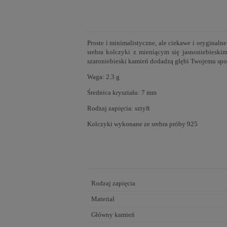
Proste i minimalistyczne, ale ciekawe i oryginaln
srebra kolczyki z mieniącym się jasnoniebieski
szaroniebieski kamień dodadzą głębi Twojemu spoj
Waga: 2.3 g
Średnica kryształu: 7 mm
Rodzaj zapięcia: sztyft
Kolczyki wykonane ze srebra próby 925
Rodzaj zapięcia
Materiał
Główny kamień