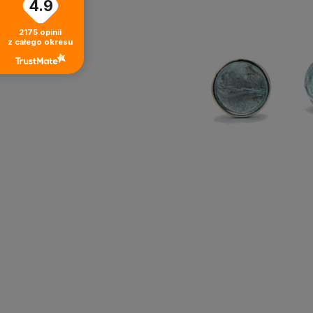
4.9
2175
opinii
z całego okresu