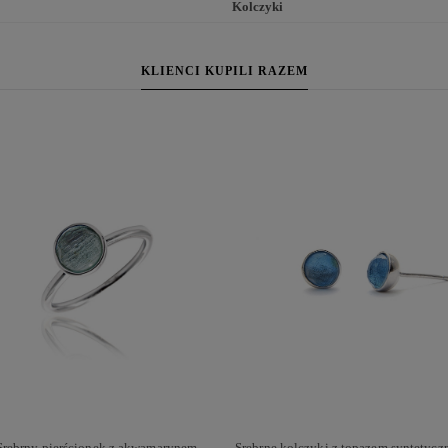
Kolczyki
KLIENCI KUPILI RAZEM
Srebrny pierścionek z akwamarynem
Srebrne kolczyki z topazem syntetyc