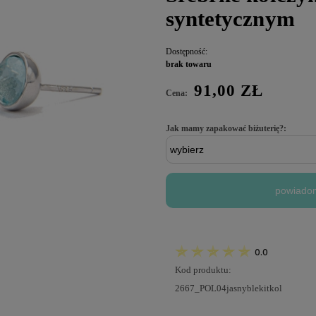
syntetycznym
Dostępność:
brak towaru
91,00 ZŁ
Cena:
Jak mamy zapakować biżuterię?:
powiadom
0.0
Kod produktu:
2667_POL04jasnyblekitkol