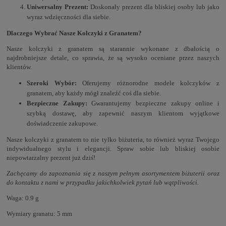
Uniwersalny Prezent:
Doskonały prezent dla bliskiej osoby lub jako
wyraz wdzięczności dla siebie.
Dlaczego Wybrać Nasze Kolczyki z Granatem?
Nasze kolczyki z granatem są starannie wykonane z dbałością o
najdrobniejsze detale, co sprawia, że są wysoko oceniane przez naszych
klientów.
Szeroki Wybór:
Oferujemy różnorodne modele kolczyków z
granatem, aby każdy mógł znaleźć coś dla siebie.
Bezpieczne Zakupy:
Gwarantujemy bezpieczne zakupy online i
szybką dostawę, aby zapewnić naszym klientom wyjątkowe
doświadczenie zakupowe.
Nasze kolczyki z granatem to nie tylko biżuteria, to również wyraz Twojego
indywidualnego stylu i elegancji. Spraw sobie lub bliskiej osobie
niepowtarzalny prezent już dziś!
Zachęcamy do zapoznania się z naszym pełnym asortymentem biżuterii oraz
do kontaktu z nami w przypadku jakichkolwiek pytań lub wątpliwości.
Waga: 0.9 g
Wymiary granatu: 5 mm