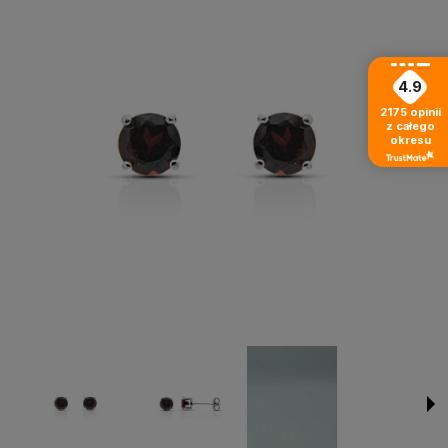
4.9
2175
opinii
z całego
okresu