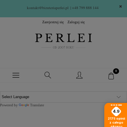
kontakt@bizuteriaperlei.pl
| +48 799 888 144  
Zarejestruj się
Zaloguj się
Powered by
Translate
4.9
2175
opinii
z całego
okresu