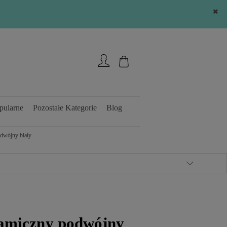
Zarejestruj się
Zaloguj się
pularne
Pozostałe Kategorie
Blog
odwójny biały
ramiczny podwójny