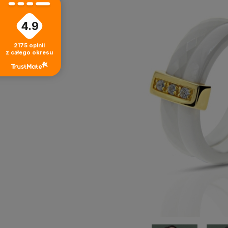
4.9
2175
opinii
z całego okresu