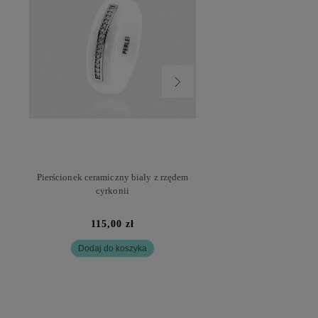
ą
Pierścionek ceramiczny biały z rzędem
Białe kolczyki ceramiczn
cyrkonii
cyrkoniami
115,00 zł
77,00 zł
Dodaj do koszyka
Powiadom o dostę