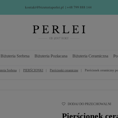
kontakt@bizuteriaperlei.pl
| +48 799 888 144  
Biżuteria Srebrna
Biżuteria Pozłacana
Biżuteria Ceramiczna
Po
uteria Srebrna
PIERŚCIONKI
Pierścionki ceramiczne
Pierścionek ceramiczny p
DODAJ DO PRZECHOWALNI
Pierścionek ce