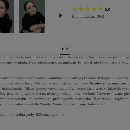
5.0
Kod produktu:
89-2
OPIS
lne połączenie nowoczesności z klasyką. Nowoczesny fason świetnie prezentuje
uzywnego wyglądu. Nasz
pierścionek ceramiczny
to jednak nie tylko piękny wygl
twarzana w ściśle określonych warunkach tak, aby jej trwałość była jak najwyższa. 
ć odpowiednie testy. Dlatego gwarantujemy, że nasza
biżuteria ceramiczna
to
nne uszkodzenia. Mimo pozytywnych wyników wszystkich testów jakościowych
y je z różnej wysokości na różnego rodzaju powierzchnie. Nasze testowane pier
az na chodniku. Ze wszystkich prób wyszły zwycięsko. Bez żadnej, najdrobnie
żuteria idealna nawet dla Wonder Woman i innych superbohaterek!
eramiki i srebra próby 925 oraz cyrkonii