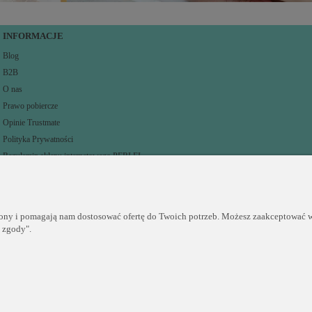
INFORMACJE
Blog
B2B
O nas
Prawo pobiercze
Opinie Trustmate
Polityka Prywatności
Regulamin sklepu internetowego PERLEI
rony i pomagają nam dostosować ofertę do Twoich potrzeb. Możesz zaakceptować wy
j zgody".
Sklep internetowy Shoper.pl