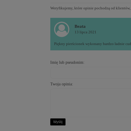
Weryfikujemy, które opinie pochodzą od klientów,
Beata
13 lipca 2021
Piękny pierścionek wykonany bardzo ładnie cud
Imię lub pseudonim:
Twoja opinia:
Wyślij