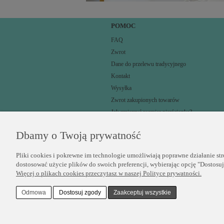
POMOC
FAQ
Zwrot
Dane do przelewu tradycyjnego
Kontakt
Wysyłka
Zwrot zakupionych towarów
Jak zmierzyć rozmiar pierścionka?
Dbamy o Twoją prywatność
Pliki cookies i pokrewne im technologie umożliwiają poprawne działanie st
dostosować użycie plików do swoich preferencji, wybierając opcję "Dostosu
Więcej o plikach cookies przeczytasz w naszej Polityce prywatności.
Odmowa
Dostosuj zgody
Zaakceptuj wszystkie