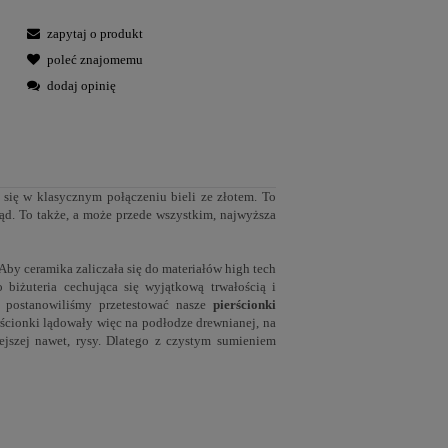
zapytaj o produkt
poleć znajomemu
dodaj opinię
 się w klasycznym połączeniu bieli ze złotem. To
ąd. To także, a może przede wszystkim, najwyższa
Aby ceramika zaliczała się do materiałów high tech
 biżuteria cechująca się wyjątkową trwałością i
 postanowiliśmy przetestować nasze
pierścionki
ścionki lądowały więc na podłodze drewnianej, na
jszej nawet, rysy. Dlatego z czystym sumieniem