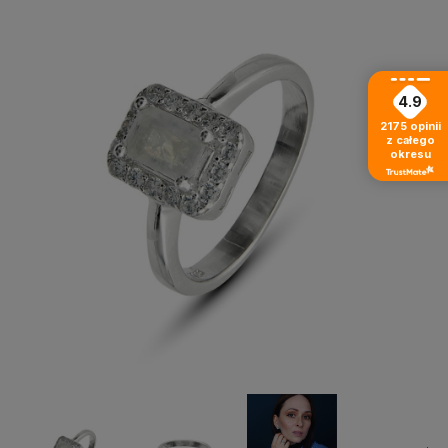
4.9
2175
opinii
z całego
okresu