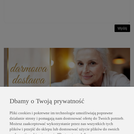
Wyślij
Dbamy o Twoją prywatność
Pliki cookies i pokrewne im technologie umożliwiają poprawne
POMOC
działanie strony i pomagają nam dostosować ofertę do Twoich potrzeb.
Możesz zaakceptować wykorzystanie przez nas wszystkich tych
plików i przejść do sklepu lub dostosować użycie plików do swoich
INFORMACJE