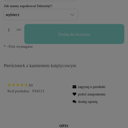
Jak mamy zapakować biżuterię?:
szt.
Dodaj do koszyka
*
- Pole wymagane
Pierścionek z kamieniem księżycowym
5.0
zapytaj o produkt
Kod produktu:
FS4513
poleć znajomemu
dodaj opinię
OPIS