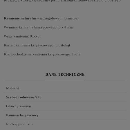
Kruszec, z którego wykonany jest pierścionek: rodowane srebro próby 925
Kamienie naturalne
- szczegółowe informacje:
Wymiary kamienia księżycowego: 6 x 4 mm
Waga kamienia: 0.55 ct
Kształt kamienia księżycowego: prostokąt
Kraj pochodzenia kamienia księżycowego: Indie
DANE TECHNICZNE
Materiał
Srebro rodowane 925
Główny kamień
Kamień księżycowy
Rodzaj produktu