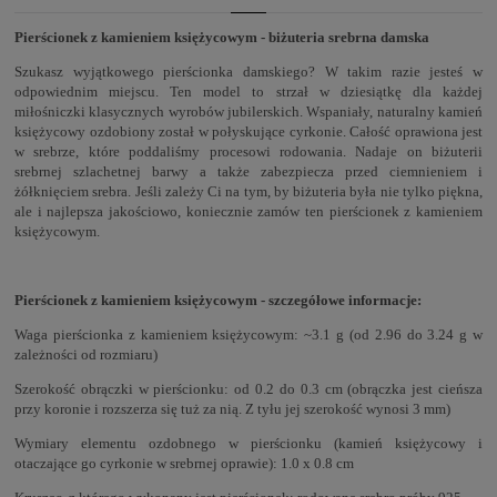
Pierścionek z kamieniem księżycowym - biżuteria srebrna damska
Szukasz wyjątkowego pierścionka damskiego? W takim razie jesteś w
odpowiednim miejscu. Ten model to strzał w dziesiątkę dla każdej
miłośniczki klasycznych wyrobów jubilerskich. Wspaniały, naturalny kamień
księżycowy ozdobiony został w połyskujące cyrkonie. Całość oprawiona jest
w srebrze, które poddaliśmy procesowi rodowania. Nadaje on biżuterii
srebrnej szlachetnej barwy a także zabezpiecza przed ciemnieniem i
żółknięciem srebra. Jeśli zależy Ci na tym, by biżuteria była nie tylko piękna,
ale i najlepsza jakościowo, koniecznie zamów ten pierścionek z kamieniem
księżycowym.
Pierścionek z kamieniem księżycowym - szczegółowe informacje:
Waga pierścionka z kamieniem księżycowym: ~3.1 g (od 2.96 do 3.24 g w
zależności od rozmiaru)
Szerokość obrączki w pierścionku: od 0.2 do 0.3 cm (obrączka jest cieńsza
przy koronie i rozszerza się tuż za nią. Z tyłu jej szerokość wynosi 3 mm)
Wymiary elementu ozdobnego w pierścionku (kamień księżycowy i
otaczające go cyrkonie w srebrnej oprawie): 1.0 x 0.8 cm