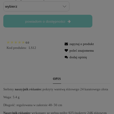
powiadom o dostępności
0.0
zapytaj o produkt
Kod produktu:
LS12
poleć znajomemu
dodaj opinię
OPIS
Srebrny
naszyjnik różaniec
pokryty warstwą różowego 24 karatowego złota
Waga: 5.4 g
Długość: regulowana w zakresie 48- 50 cm
Naszyjnik różaniec
wykonany ze srebra próby 925 (pokryty 24K różowym