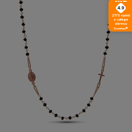
4.9
2175
opinii
z całego
okresu