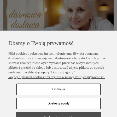
Dbamy o Twoją prywatność
Pliki cookies i pokrewne im technologie umożliwiają poprawne
POMOC
działanie strony i pomagają nam dostosować ofertę do Twoich potrzeb.
Możesz zaakceptować wykorzystanie przez nas wszystkich tych
plików i przejść do sklepu lub dostosować użycie plików do swoich
INFORMACJE
preferencji, wybierając opcję "Dostosuj zgody".
Więcej o plikach cookies przeczytasz w naszej Polityce prywatności.
COPYRIGHT © 2025 PERLEI
Odmowa
Dostosuj zgody
Pokaż pełną wersję strony
Sklep internetowy Shoper.pl