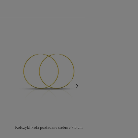
Kolczyki koła pozłacane srebrne 7.5 cm
Kolczyki koła skręcan