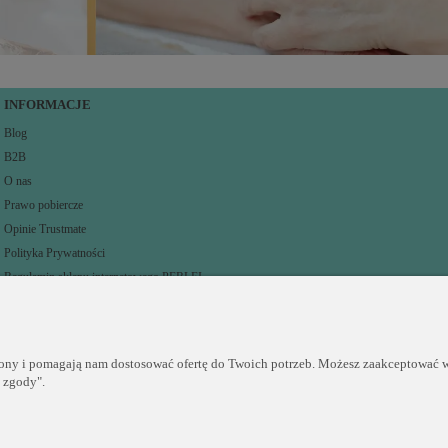
INFORMACJE
Blog
B2B
O nas
Prawo pobiercze
Opinie Trustmate
Polityka Prywatności
Regulamin sklepu internetowego PERLEI
rony i pomagają nam dostosować ofertę do Twoich potrzeb. Możesz zaakceptować wy
j zgody".
Sklep internetowy Shoper.pl