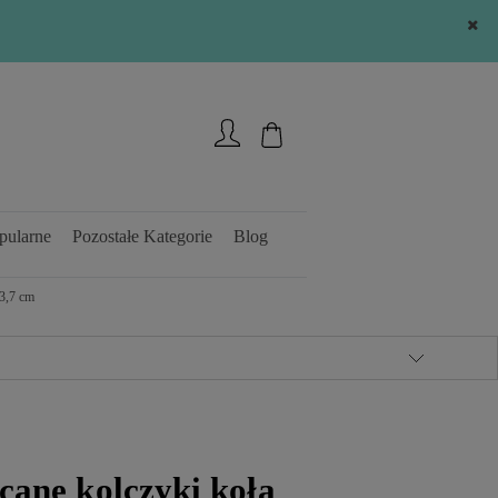
Zarejestruj się
Zaloguj się
pularne
Pozostałe Kategorie
Blog
 3,7 cm
cane kolczyki koła