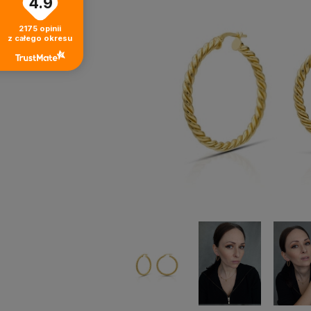
4.9
2175
opinii
z całego okresu