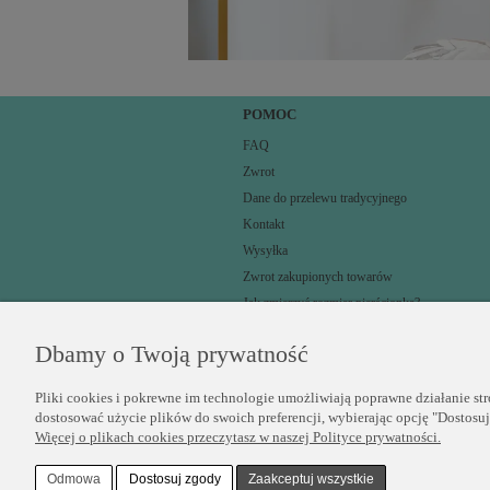
POMOC
FAQ
Zwrot
Dane do przelewu tradycyjnego
Kontakt
Wysyłka
Zwrot zakupionych towarów
Jak zmierzyć rozmiar pierścionka?
Dbamy o Twoją prywatność
Pliki cookies i pokrewne im technologie umożliwiają poprawne działanie st
dostosować użycie plików do swoich preferencji, wybierając opcję "Dostosu
Więcej o plikach cookies przeczytasz w naszej Polityce prywatności.
Odmowa
Dostosuj zgody
Zaakceptuj wszystkie