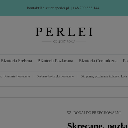
kontakt@bizuteriaperlei.pl
| +48 799 888 144  
Biżuteria Srebrna
Biżuteria Pozłacana
Biżuteria Ceramiczna
Po
w:
Biżuteria Pozłacana
Srebrne kolczyki pozłacane
Skręcane, pozłacane kolczyki koła
DODAJ DO PRZECHOWALNI
Skręcane, pozła