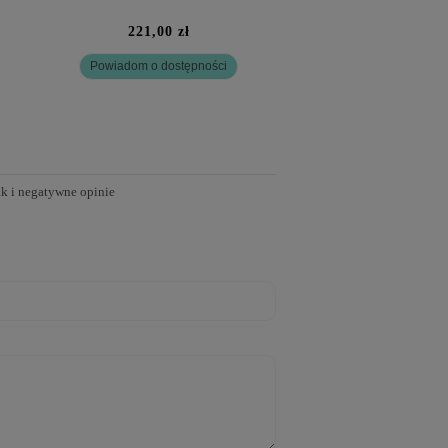
221,00 zł
240,00 zł
Powiadom o dostępności
Dodaj do kosz
ak i negatywne opinie