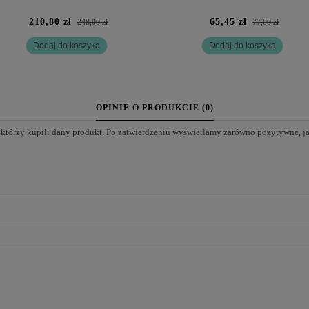
210,80 zł
65,45 zł
248,00 zł
77,00 zł
Dodaj do koszyka
Dodaj do koszyka
OPINIE O PRODUKCIE (0)
 którzy kupili dany produkt. Po zatwierdzeniu wyświetlamy zarówno pozytywne, j