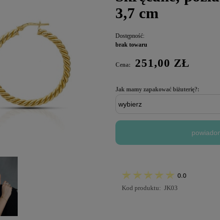
3,7 cm
Dostępność:
brak towaru
251,00 ZŁ
Cena:
Jak mamy zapakować biżuterię?:
powiadom
0.0
Kod produktu:
JK03