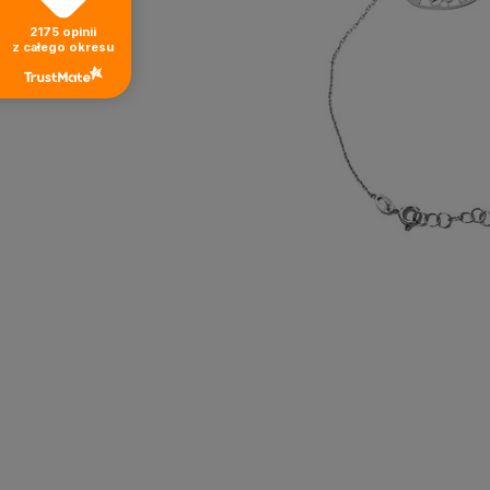
2175
opinii
z całego okresu