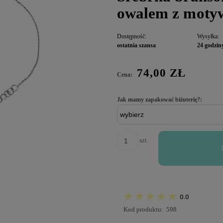
owalem z mot
Dostępność:
Wysyłka:
ostatnia szansa
24 godzin
74,00 ZŁ
Cena:
Jak mamy zapakować biżuterię?:
szt.
0.0
Kod produktu:
598