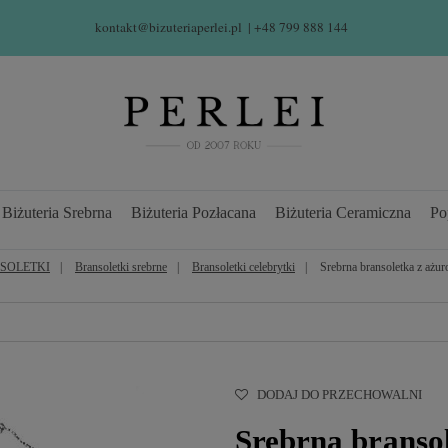
kontakt@bizuteriaperlei.pl
| +48 799 888 144  
Biżuteria Srebrna
Biżuteria Pozłacana
Biżuteria Ceramiczna
Po
SOLETKI
Bransoletki srebrne
Bransoletki celebrytki
Srebrna bransoletka z a
DODAJ DO PRZECHOWALNI
Srebrna branso