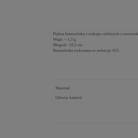
Piękna bransoletka z rodzaju celebrytek z zawie
Waga: ~ 1,3 g.
Długość: 19,5 cm
Bransoletka wykonana ze srebra pr. 925.
Materiał
Główny kamień