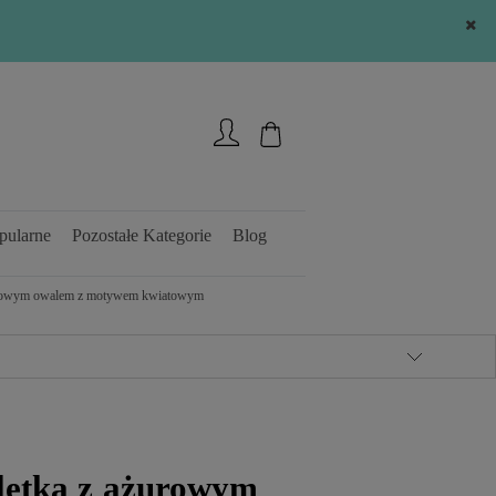
Zarejestruj się
Zaloguj się
pularne
Pozostałe Kategorie
Blog
żurowym owalem z motywem kwiatowym
letka z ażurowym