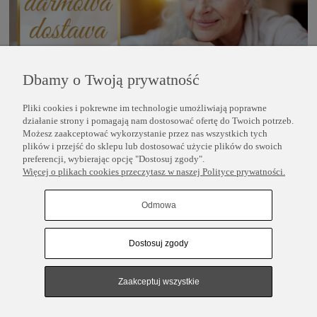
Dbamy o Twoją prywatność
Pliki cookies i pokrewne im technologie umożliwiają poprawne
POMOC
działanie strony i pomagają nam dostosować ofertę do Twoich potrzeb.
Możesz zaakceptować wykorzystanie przez nas wszystkich tych
plików i przejść do sklepu lub dostosować użycie plików do swoich
INFORMACJE
preferencji, wybierając opcję "Dostosuj zgody".
Więcej o plikach cookies przeczytasz w naszej Polityce prywatności.
COPYRIGHT © 2025 PERLEI
Odmowa
Dostosuj zgody
Pokaż pełną wersję strony
Sklep internetowy Shoper.pl
Zaakceptuj wszystkie