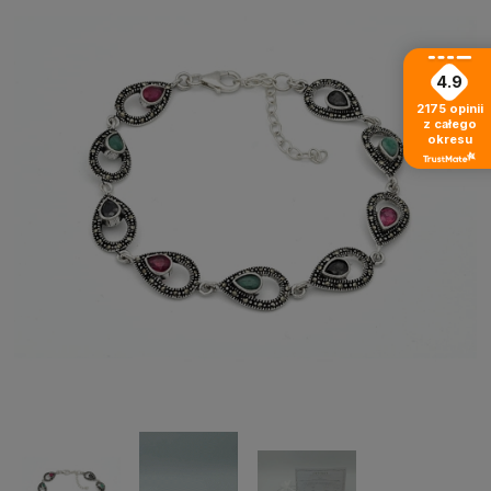
4.9
2175
opinii
z całego
okresu