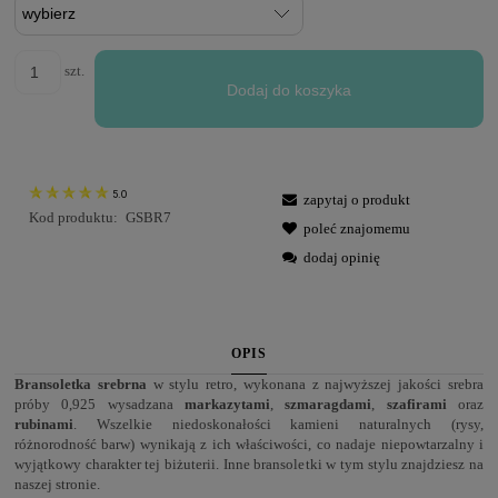
szt.
Dodaj do koszyka
5.0
zapytaj o produkt
Kod produktu:
GSBR7
poleć znajomemu
dodaj opinię
OPIS
Bransoletka
srebrna
w stylu retro, wykonana z najwyższej jakości srebra
próby 0,925 wysadzana
markazytami
,
szmaragdami
,
szafirami
oraz
rubinami
. Wszelkie niedoskonałości kamieni naturalnych (rysy,
różnorodność barw) wynikają z ich właściwości, co nadaje niepowtarzalny i
wyjątkowy charakter tej biżuterii. Inne bransoletki w tym stylu znajdziesz na
naszej stronie.