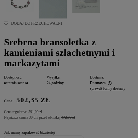
DODAJ DO PRZECHOWALNI
Srebrna bransoletka z
kamieniami szlachetnymi i
markazytami
Dostępność:
Wysyłka:
Dostawa:
ostatnia szansa
24 godziny
Darmowa
sprawdź formy dostawy
502,35 ZŁ
Cena:
Cena regularna:
591,00 zł
Najniższa cena z 30 dni przed obniżką:
472,80 zł
Jak mamy zapakować biżuterię?: