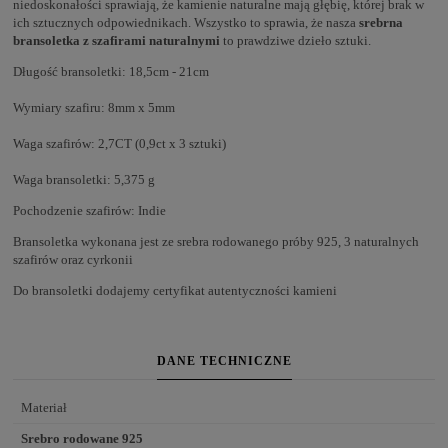
niedoskonałości sprawiają, że kamienie naturalne mają głębię, której brak w
ich sztucznych odpowiednikach. Wszystko to sprawia, że nasza
srebrna
bransoletka z szafirami naturalnymi
to prawdziwe dzieło sztuki.
Długość bransoletki: 18,5cm - 21cm
Wymiary szafiru: 8mm x 5mm
Waga szafirów: 2,7CT (0,9ct x 3 sztuki)
Waga bransoletki: 5,375 g
Pochodzenie szafirów: Indie
Bransoletka wykonana jest ze srebra rodowanego próby 925, 3 naturalnych
szafirów oraz cyrkonii
Do bransoletki dodajemy certyfikat autentyczności kamieni
DANE TECHNICZNE
Materiał
Srebro rodowane 925