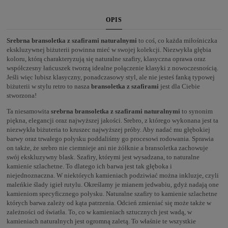
OPIS
Srebrna bransoletka z szafirami naturalnymi
to coś, co każda miłośniczka
ekskluzywnej biżuterii powinna mieć w swojej kolekcji. Niezwykła głębia
koloru, którą charakteryzują się naturalne szafiry, klasyczna oprawa oraz
współczesny łańcuszek tworzą idealne połączenie klasyki z nowoczesnością.
Jeśli więc lubisz klasyczny, ponadczasowy styl, ale nie jesteś fanką typowej
biżuterii w stylu retro to nasza
bransoletka z szafirami
jest dla Ciebie
stworzona!
Ta niesamowita
srebrna bransoletka z szafirami naturalnymi
to synonim
piękna, elegancji oraz najwyższej jakości. Srebro, z którego wykonana jest ta
niezwykła biżuteria to kruszec najwyższej próby. Aby nadać mu głębokiej
barwy oraz trwałego połysku poddaliśmy go procesowi rodowania. Sprawia
on także, że srebro nie ciemnieje ani nie żółknie a bransoletka zachowuje
swój ekskluzywny blask. Szafiry, którymi jest wysadzana, to naturalne
kamienie szlachetne. To dlatego ich barwa jest tak głęboka i
niejednoznaczna. W niektórych kamieniach podziwiać można inkluzje, czyli
maleńkie ślady igieł rutylu. Określamy je mianem jedwabiu, gdyż nadają one
kamieniom specyficznego połysku. Naturalne szafiry to kamienie szlachetne
których barwa zależy od kąta patrzenia. Odcień zmieniać się może także w
zależności od światła. To, co w kamieniach sztucznych jest wadą, w
kamieniach naturalnych jest ogromną zaletą. To właśnie te wszystkie