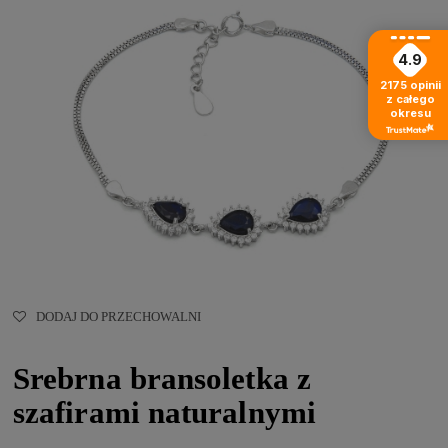
4.9
2175
opinii
z całego
okresu
DODAJ DO PRZECHOWALNI
Srebrna bransoletka z
szafirami naturalnymi