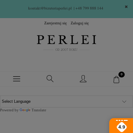
kontakt@bizuteriaperlei.pl
| +48 799 888 144  
Zarejestruj się
Zaloguj się
Powered by
Translate
4.9