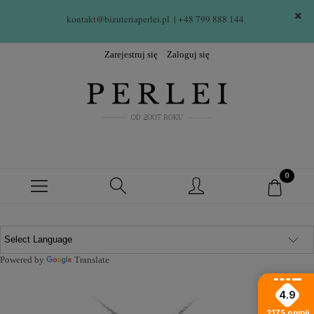
kontakt@bizuteriaperlei.pl
| +48 799 888 144  
Zarejestruj się
Zaloguj się
Powered by
Translate
4.9
2175
opinii