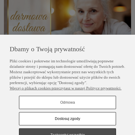
Dbamy o Twoją prywatność
Pliki cookies i pokrewne im technologie umożliwiają poprawne
POMOC
działanie strony i pomagają nam dostosować ofertę do Twoich potrzeb.
Możesz zaakceptować wykorzystanie przez nas wszystkich tych
plików i przejść do sklepu lub dostosować użycie plików do swoich
INFORMACJE
preferencji, wybierając opcję "Dostosuj zgody".
Więcej o plikach cookies przeczytasz w naszej Polityce prywatności.
COPYRIGHT © 2025 PERLEI
Odmowa
Dostosuj zgody
Pokaż pełną wersję strony
Sklep internetowy Shoper.pl