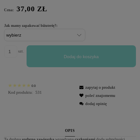
37,00 ZŁ
Cena:
Jak mamy zapakować biżuterię?:
szt.
Dodaj do koszyka
0.0
zapytaj o produkt
Kod produktu:
531
poleć znajomemu
dodaj opinię
OPIS
Ta drobna
srebrna
zawieszka
wysadzana
cyrkoniami
doda subtelności