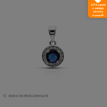
2175
opinii
z całego
okresu
DODAJ DO PRZECHOWALNI