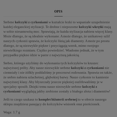
OPIS
Srebrne
kolczyki z cyrkoniami
w kształcie łezki to wspaniałe uzupełnienie
każdej eleganckiej stylizacji. Te drobne i niepozorne
kolczyki wkrętki
mają
w sobie niesamowitą moc. Sprawiają, że każda stylizacja nabiera więcej klasy.
Może dlatego, że są idealnie wykonane. A może dlatego, że unikatowy szlif
naszych cyrkonii sprawia, że kolczyki lśnią jak diamenty. A może po prostu
dlatego, że są niezwykle piękne i przyciągają wzrok, mimo swojego
niewielkiego rozmiaru. Ciężko powiedzieć. Wiadomo jednak, że w tym
przypadku piękno idzie w parze z najwyższą jakością.
Srebro, którego użyliśmy do wykonania tych kolczyków to kruszec
najwyższej próby. Aby nasze niezwykłe srebrne
kolczyki z cyrkoniami
nie
ciemniały i nie żółkły poddaliśmy je procesowi rodowania. Sprawia on także,
że srebro nabiera szlachetnej, głębokiej barwy. Nasze cyrkonie to kamienie
najwyższej klasy. Aby błyszczały jeszcze piękniej oszlifowaliśmy je w
specjalny sposób. Dzięki temu nasze niezwykłe srebrne
kolczyki z
cyrkoniami
wyglądają jakby zrobione zostały z białego złota i diamentów!
Jeśli to czego szukasz to
komplet biżuterii srebrnej
to w ofercie naszego
sklepu znajdziesz pasujący do kolczyków
wisiorek
oraz
pierścionek
.
Waga: 1.7 g