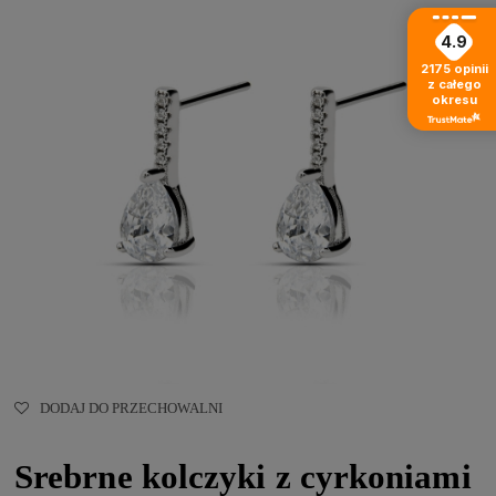
4.9
2175
opinii
z całego
okresu
DODAJ DO PRZECHOWALNI
Srebrne kolczyki z cyrkoniami