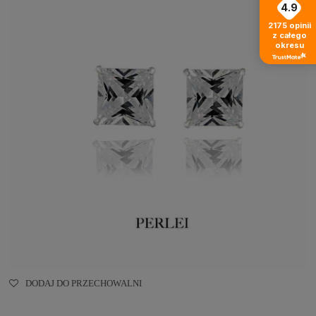
4.9
2175
opinii
z całego
okresu
DODAJ DO PRZECHOWALNI