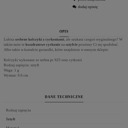
dodaj opinię
OPIS
Lubisz
srebrne kolczyki z cyrkoniami
, ale szukasz czegoś oryginalnego? W
takim razie te
kwadratowe
cyrkonie
na
sztyfcie
powinny Ci się spodobać.
Albo takie w kształcie gwiazdki, które znajdziesz w naszym sklepie.
Kolczyki wykonane ze srebra pr. 925 oraz cyrkonii
Rodzaj zapięcia: sztyft
Waga: 1 g
Wymiar: 0.6 cm
DANE TECHNICZNE
Rodzaj zapięcia
Sztyft
Materiał