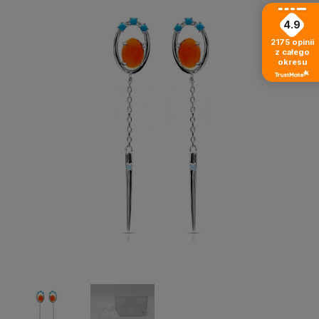
4.9
2175
opinii
z całego
okresu