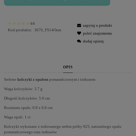
0.0
zapytaj o produkt
Kod produktu:
3670_FS14Oran
poleć znajomemu
dodaj opinię
OPIS
Srebrne
kolczyki z opalem
pomarańczowym i turkusem
Waga kolczyków: 3.7 g
Długość kolczyków: 5.9 cm
Rozmiaru opalu: 0.8 x 0.6 cm
Waga opali: 1 ct
Kolczyki wykonane z rodowanego srebra próby 925, naturalnego opalu
pomarańczowego oraz turkusów