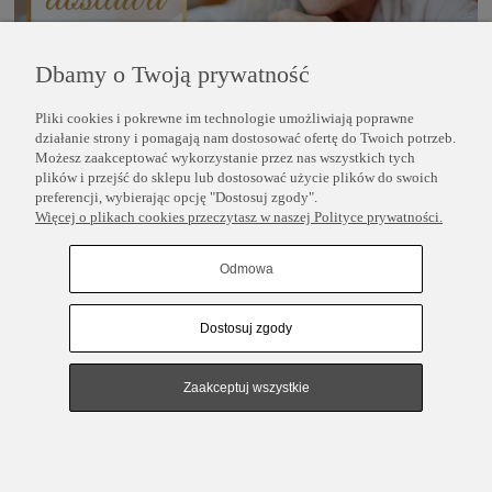
Dbamy o Twoją prywatność
Pliki cookies i pokrewne im technologie umożliwiają poprawne
POMOC
działanie strony i pomagają nam dostosować ofertę do Twoich potrzeb.
Możesz zaakceptować wykorzystanie przez nas wszystkich tych
plików i przejść do sklepu lub dostosować użycie plików do swoich
INFORMACJE
preferencji, wybierając opcję "Dostosuj zgody".
Więcej o plikach cookies przeczytasz w naszej Polityce prywatności.
COPYRIGHT © 2025 PERLEI
Odmowa
Dostosuj zgody
Pokaż pełną wersję strony
Sklep internetowy Shoper.pl
Zaakceptuj wszystkie