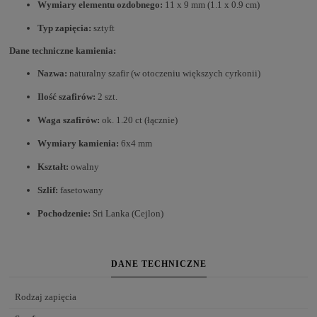
Wymiary elementu ozdobnego:
11 x 9 mm (1.1 x 0.9 cm)
Typ zapięcia:
sztyft
Dane techniczne kamienia:
Nazwa:
naturalny szafir (w otoczeniu większych cyrkonii)
Ilość szafirów:
2 szt.
Waga szafirów:
ok. 1.20 ct (łącznie)
Wymiary kamienia:
6x4 mm
Kształt:
owalny
Szlif:
fasetowany
Pochodzenie:
Sri Lanka (Cejlon)
DANE TECHNICZNE
Rodzaj zapięcia