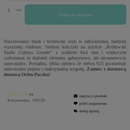
szt.
Dodaj do koszyka
Niezrównany blask i królewski szyk w odświeżonej, bardziej
wyrazistej odsłonie. Srebrne kolczyki na sztyfcie „Królewski
Szafir Cejlonu Grande” z szafirem 6x4 mm i większymi
cyrkoniami to dodatek skromny gabarytowo, ale niesamowicie
zauważalny. Porządna, lekka oprawa ze srebra 925 gwarantuje
uniwersalne piękno i maksymalną wygodę.
Zamów z darmową
dostawą Orlen Paczka!
0.0
zapytaj o produkt
Kod produktu:
FS672E
poleć znajomemu
dodaj opinię