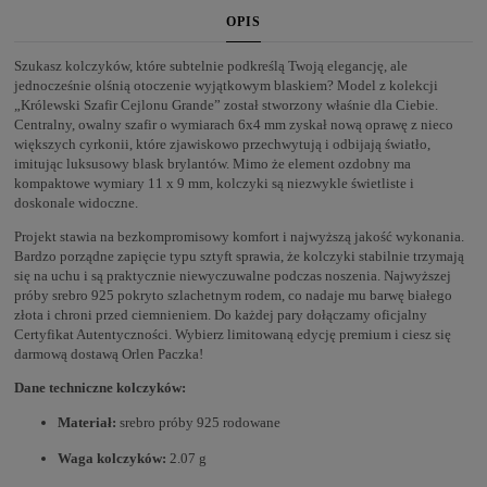
OPIS
Szukasz kolczyków, które subtelnie podkreślą Twoją elegancję, ale
jednocześnie olśnią otoczenie wyjątkowym blaskiem? Model z kolekcji
„Królewski Szafir Cejlonu Grande” został stworzony właśnie dla Ciebie.
Centralny, owalny szafir o wymiarach 6x4 mm zyskał nową oprawę z nieco
większych cyrkonii, które zjawiskowo przechwytują i odbijają światło,
imitując luksusowy blask brylantów. Mimo że element ozdobny ma
kompaktowe wymiary 11 x 9 mm, kolczyki są niezwykle świetliste i
doskonale widoczne.
Projekt stawia na bezkompromisowy komfort i najwyższą jakość wykonania.
Bardzo porządne zapięcie typu sztyft sprawia, że kolczyki stabilnie trzymają
się na uchu i są praktycznie niewyczuwalne podczas noszenia. Najwyższej
próby srebro 925 pokryto szlachetnym rodem, co nadaje mu barwę białego
złota i chroni przed ciemnieniem. Do każdej pary dołączamy oficjalny
Certyfikat Autentyczności. Wybierz limitowaną edycję premium i ciesz się
darmową dostawą Orlen Paczka!
Dane techniczne kolczyków:
Materiał:
srebro próby 925 rodowane
Waga kolczyków:
2.07 g