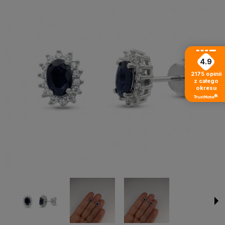
4.9
2175
opinii
z całego
okresu