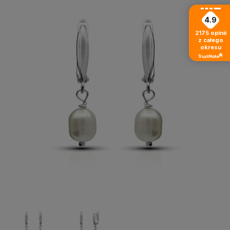
4.9
2175
opinii
z całego
okresu