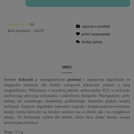
0.0
zapytaj o produkt
Kod produktu:
Uni78
poleć znajomemu
dodaj opinię
OPIS
Srebrne
kolczyki z
nieregularnymi
perłami
i zapięciem angielskim to
elegancka biżuteria dla kobiet ceniących klasyczne piękno z nutą
oryginalności. Wykonane z wysokiej jakości srebra próby 925, te kolczyki
zachwycają precyzją wykonania i subtelnym designem. Nieregularne perły
dodają im unikalnego charakteru, podkreślając naturalne piękno każdej
stylizacji. Zapięcie angielskie zapewnia wygodę i bezpieczeństwo noszenia,
dzięki czemu kolczyki są idealne zarówno na co dzień, jak i na wyjątkowe
okazje. To doskonały wybór dla kobiet, które chcą dodać blasku swojej
biżuteryjnej kolekcji.
Waga: 3.5 g