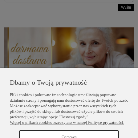
Wyślij
Dbamy o Twoją prywatność
Pliki cookies i pokrewne im technologie umożliwiają poprawne
POMOC
działanie strony i pomagają nam dostosować ofertę do Twoich potrzeb.
Możesz zaakceptować wykorzystanie przez nas wszystkich tych
plików i przejść do sklepu lub dostosować użycie plików do swoich
INFORMACJE
preferencji, wybierając opcję "Dostosuj zgody".
Więcej o plikach cookies przeczytasz w naszej Polityce prywatności.
COPYRIGHT © 2025 PERLEI
Odmowa