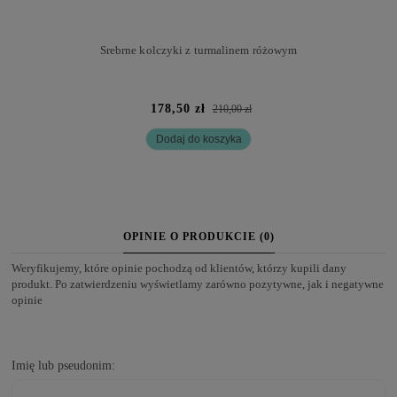
Srebrne kolczyki z turmalinem różowym
178,50 zł
210,00 zł
Dodaj do koszyka
OPINIE O PRODUKCIE (0)
Weryfikujemy, które opinie pochodzą od klientów, którzy kupili dany
produkt. Po zatwierdzeniu wyświetlamy zarówno pozytywne, jak i negatywne
opinie
Imię lub pseudonim: