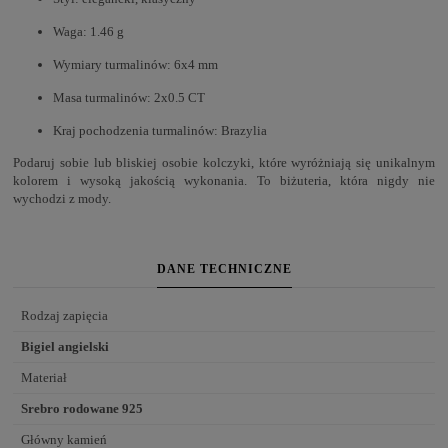
Waga: 1.46 g
Wymiary turmalinów: 6x4 mm
Masa turmalinów: 2x0.5 CT
Kraj pochodzenia turmalinów: Brazylia
Podaruj sobie lub bliskiej osobie kolczyki, które wyróżniają się unikalnym
kolorem i wysoką jakością wykonania. To biżuteria, która nigdy nie
wychodzi z mody.
DANE TECHNICZNE
Rodzaj zapięcia
Bigiel angielski
Materiał
Srebro rodowane 925
Główny kamień