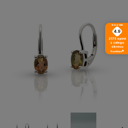
4.9
2175
opinii
z całego
okresu