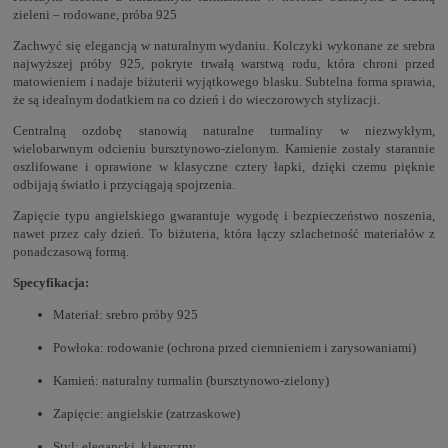
zieleni – rodowane, próba 925
Zachwyć się elegancją w naturalnym wydaniu. Kolczyki wykonane ze srebra
najwyższej próby 925, pokryte trwałą warstwą rodu, która chroni przed
matowieniem i nadaje biżuterii wyjątkowego blasku. Subtelna forma sprawia,
że są idealnym dodatkiem na co dzień i do wieczorowych stylizacji.
Centralną ozdobę stanowią naturalne turmaliny w niezwykłym,
wielobarwnym odcieniu bursztynowo-zielonym. Kamienie zostały starannie
oszlifowane i oprawione w klasyczne cztery łapki, dzięki czemu pięknie
odbijają światło i przyciągają spojrzenia.
Zapięcie typu angielskiego gwarantuje wygodę i bezpieczeństwo noszenia,
nawet przez cały dzień. To biżuteria, która łączy szlachetność materiałów z
ponadczasową formą.
Specyfikacja:
Materiał: srebro próby 925
Powłoka: rodowanie (ochrona przed ciemnieniem i zarysowaniami)
Kamień: naturalny turmalin (bursztynowo-zielony)
Zapięcie: angielskie (zatrzaskowe)
Styl: elegancki, klasyczny