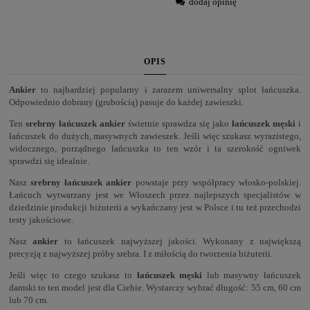
dodaj opinię
OPIS
Ankier
to najbardziej popularny i zarazem uniwersalny splot łańcuszka.
Odpowiednio dobrany (grubością) pasuje do każdej zawieszki.
Ten
srebrny łańcuszek ankier
świetnie sprawdza się jako
łańcuszek męski
i
łańcuszek do dużych, masywnych zawieszek. Jeśli więc szukasz wyrazistego,
widocznego, porządnego łańcuszka to ten wzór i ta szerokość ogniwek
sprawdzi się idealnie.
Nasz
srebrny łańcuszek ankier
powstaje przy współpracy włosko-polskiej.
Łańcuch wytwarzany jest we Włoszech przez najlepszych specjalistów w
dziedzinie produkcji biżuterii a wykańczany jest w Polsce i tu też przechodzi
testy jakościowe.
Nasz
ankier
to łańcuszek najwyższej jakości. Wykonany z największą
precyzją z najwyższej próby srebra. I z miłością do tworzenia biżuterii.
Jeśli więc to czego szukasz to
łańcuszek męski
lub masywny łańcuszek
damski to ten model jest dla Ciebie. Wystarczy wybrać długość: 55 cm, 60 cm
lub 70 cm.