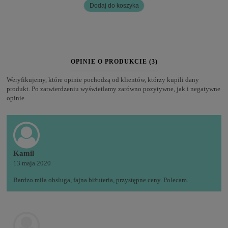
Dodaj do koszyka
OPINIE O PRODUKCIE (3)
Weryfikujemy, które opinie pochodzą od klientów, którzy kupili dany
produkt. Po zatwierdzeniu wyświetlamy zarówno pozytywne, jak i negatywne
opinie
Kamil
13 maja 2020
Bardzo miła obsluga, fajna biżuteria, przystępne ceny. Polecam.