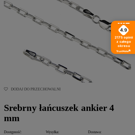
4.9
2175
opinii
z całego
okresu
DODAJ DO PRZECHOWALNI
Srebrny łańcuszek ankier 4
mm
Dostępność:
Wysyłka:
Dostawa: