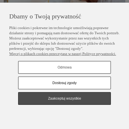
Dbamy o Twoją prywatność
Pliki cookies i pokrewne im technologie umożliwiają poprawne
POMOC
działanie strony i pomagają nam dostosować ofertę do Twoich potrzeb.
Możesz zaakceptować wykorzystanie przez nas wszystkich tych
plików i przejść do sklepu lub dostosować użycie plików do swoich
INFORMACJE
preferencji, wybierając opcję "Dostosuj zgody".
Więcej o plikach cookies przeczytasz w naszej Polityce prywatności.
COPYRIGHT © 2025 PERLEI
Odmowa
Dostosuj zgody
Pokaż pełną wersję strony
Sklep internetowy Shoper.pl
Zaakceptuj wszystkie