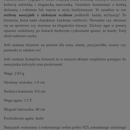
kobiecą sukienką i elegancką marynarką. Genialnie kontrastuje z kurtką
skórzaną i t-shirtem lub topem w stylu bieliźnianym. W zasadzie to ten
srebrny naszyjnik z zielonym oczkiem
podkreśli każdą stylizację! To
biżuteria, która nada charakteru każdemu outfitowi. Nieważne czy ubierasz
się na sportowo czy stawiasz na eleganckie kreacje. Zielony agat w prostej
oprawie ozdobiony po bokach drobnymi cyrkoniami sprawi, że każdy Twój
ubiór nabierze szyku.
Jeśli szukasz biżuterii na prezent dla żony, mamy, przyjaciółki, siostry czy
partnerki to właśnie on!
Jeśli szukasz kompletu biżuterii to w naszym sklepie znajdziesz pasujące do
naszyjnika
kolczyki
oraz
pierścionek
Waga: 2.63 g
Wymiary wisiorka: 1.6 cm
Średnica kamienia: 0.6 cm
Waga agatu: 1 CT
Długość łańcuszka: 40 cm
Pochodzenie agatu: Indie
Naszyjnik wykonany z rodowanego srebra próby 925, naturalnego zielonego