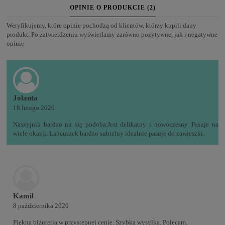
OPINIE O PRODUKCIE (2)
Weryfikujemy, które opinie pochodzą od klientów, którzy kupili dany
produkt. Po zatwierdzeniu wyświetlamy zarówno pozytywne, jak i negatywne
opinie
Jolanta
18 lutego 2020
Naszyjnik bardzo mi się podoba.Jest delikatny i nowoczesny. Pasuje na
wiele okazji. Łańcuszek bardzo subtelny idealnie pasuje do zawieszki.
Kamil
8 października 2020
Piękna biżuteria w przystępnej cenie. Szybka wysyłka. Polecam.