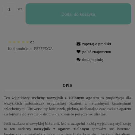
szt.
Dodaj do koszyka
0.0
zapytaj o produkt
Kod produktu:
FS25PDGA
poleć znajomemu
dodaj opinię
OPIS
Ten wyjątkowy
srebrny naszyjnik z zielonym agatem
to propozycja dla
wszystkich miłośniczek oryginalnej biżuterii z naturalnymi kamieniami
szlachetnymi. Uniwersalny łańcuszek, piękna, niebanalna zawieszka z agatem
zielonym i połyskujące drobne cyrkonie to połączenie idealne.
Jeśli szukasz niezwykłej biżuterii, która uzupełni każdą wyjściową stylizację
to ten
srebrny naszyjnik z agatem zielonym
sprawdzi się świetnie.
Fantastycznie wygląda z lekko rozpiętą białą koszulą, bluzką z dekoltem,