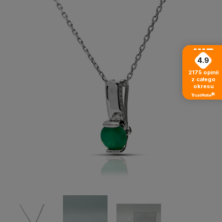
4.9
2175
opinii
z całego
okresu