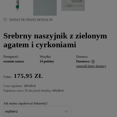
DODAJ DO PRZECHOWALNI
Srebrny naszyjnik z zielonym
agatem i cyrkoniami
Dostępność:
Wysyłka:
Dostawa:
ostatnia szansa
24 godziny
Darmowa
sprawdź formy dostawy
175,95 ZŁ
Cena:
Cena regularna:
207,00 zł
Najniższa cena z 30 dni przed obniżką:
165,60 zł
Jak mamy zapakować biżuterię?: