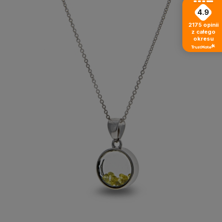
4.9
2175
opinii
z całego
okresu