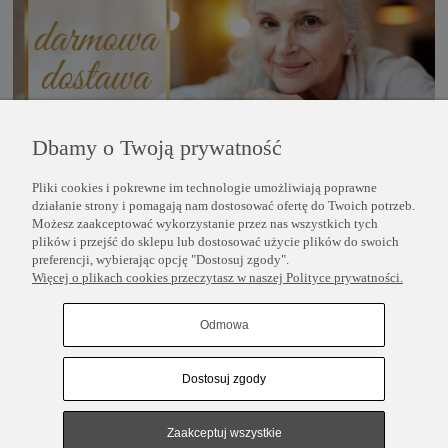
Dbamy o Twoją prywatność
Pliki cookies i pokrewne im technologie umożliwiają poprawne
POMOC
działanie strony i pomagają nam dostosować ofertę do Twoich potrzeb.
Możesz zaakceptować wykorzystanie przez nas wszystkich tych
plików i przejść do sklepu lub dostosować użycie plików do swoich
INFORMACJE
preferencji, wybierając opcję "Dostosuj zgody".
Więcej o plikach cookies przeczytasz w naszej Polityce prywatności.
COPYRIGHT © 2025 PERLEI
Odmowa
Dostosuj zgody
Pokaż pełną wersję strony
Sklep internetowy Shoper.pl
Zaakceptuj wszystkie