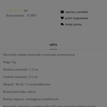
0.0
zapytaj o produkt
Kod produktu:
JCM05
poleć znajomemu
dodaj opinię
OPIS
Niezwykły srebrny naszyjnik z cytrynem syntetycznym
Waga: 4 g
Średnica zawieszki: 1.2 cm
Grubość zawieszki: 0.5 cm
Długość: 40 cm + 5 cm przedłużenia
Rodzaj łańcuszka: ankier
Rodzaj zapięcia: zaokrąglony karabińczyk
Naszyjnik wykonany ze srebra próby 925 oraz cytrynów syntetycznych