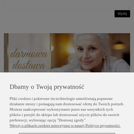
Wyślij
Dbamy o Twoją prywatność
Pliki cookies i pokrewne im technologie umożliwiają poprawne
POMOC
działanie strony i pomagają nam dostosować ofertę do Twoich potrzeb.
Możesz zaakceptować wykorzystanie przez nas wszystkich tych
plików i przejść do sklepu lub dostosować użycie plików do swoich
INFORMACJE
preferencji, wybierając opcję "Dostosuj zgody".
Więcej o plikach cookies przeczytasz w naszej Polityce prywatności.