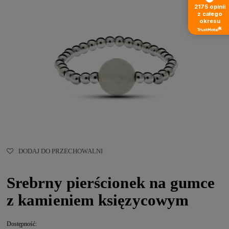
2175
opinii
z całego
okresu
DODAJ DO PRZECHOWALNI
Srebrny pierścionek na gumce
z kamieniem księzycowym
Dostępność: