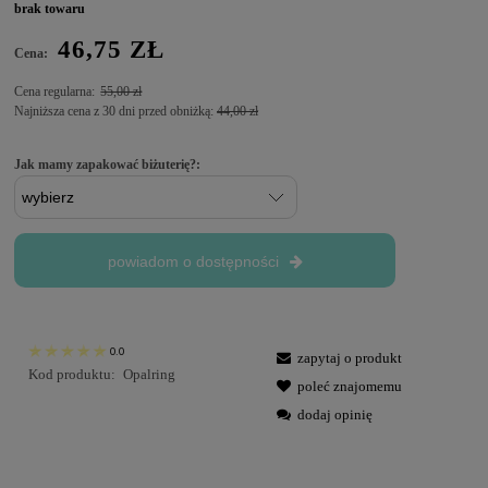
brak towaru
46,75 ZŁ
Cena:
Cena regularna:
55,00 zł
Najniższa cena z 30 dni przed obniżką:
44,00 zł
Jak mamy zapakować biżuterię?:
powiadom o dostępności
0.0
zapytaj o produkt
Kod produktu:
Opalring
poleć znajomemu
dodaj opinię