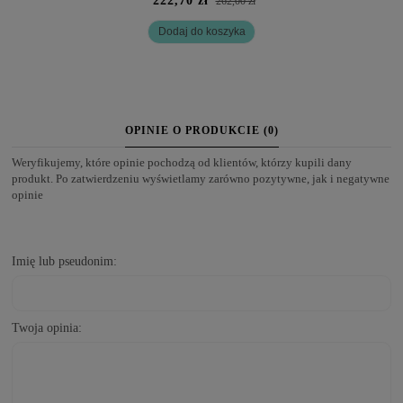
222,70 zł
262,00 zł
Dodaj do koszyka
OPINIE O PRODUKCIE (0)
Weryfikujemy, które opinie pochodzą od klientów, którzy kupili dany
produkt. Po zatwierdzeniu wyświetlamy zarówno pozytywne, jak i negatywne
opinie
Imię lub pseudonim:
Twoja opinia: