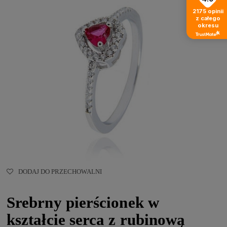
2175
opinii
z całego
okresu
DODAJ DO PRZECHOWALNI
Srebrny pierścionek w
kształcie serca z rubinową