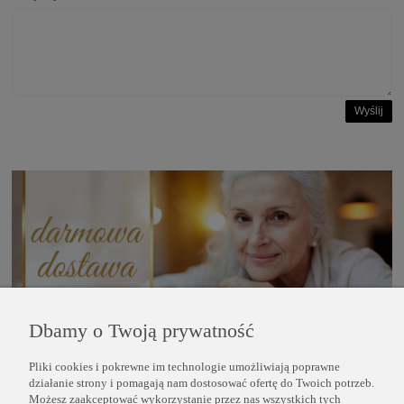
Wyślij
Dbamy o Twoją prywatność
Pliki cookies i pokrewne im technologie umożliwiają poprawne
POMOC
działanie strony i pomagają nam dostosować ofertę do Twoich potrzeb.
Możesz zaakceptować wykorzystanie przez nas wszystkich tych