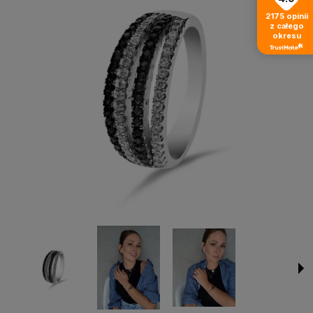
2175
opinii
z całego
okresu