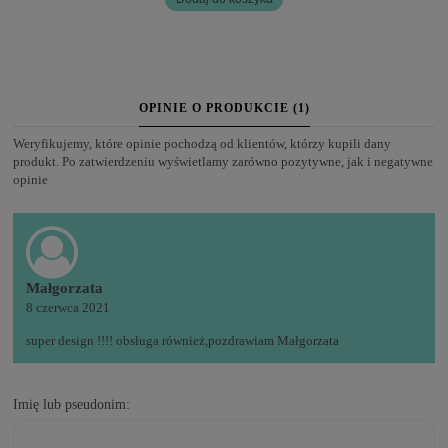
OPINIE O PRODUKCIE (1)
Weryfikujemy, które opinie pochodzą od klientów, którzy kupili dany
produkt. Po zatwierdzeniu wyświetlamy zarówno pozytywne, jak i negatywne
opinie
Małgorzata
8 czerwca 2021
super design !!!! obsługa również,pozdrawiam Małgorzata
Imię lub pseudonim: