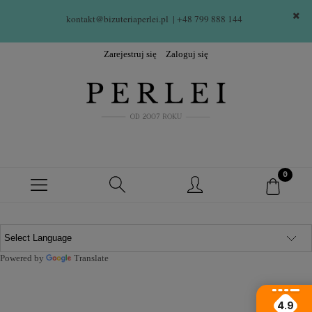
kontakt@bizuteriaperlei.pl
| +48 799 888 144  
Zarejestruj się
Zaloguj się
Powered by
Translate
4.9