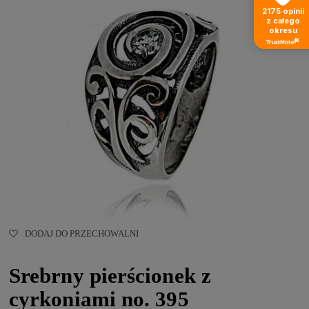
2175
opinii
z całego
okresu
DODAJ DO PRZECHOWALNI
Srebrny pierścionek z
cyrkoniami no. 395