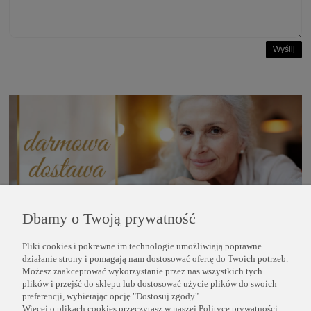
Wyślij
Dbamy o Twoją prywatność
Pliki cookies i pokrewne im technologie umożliwiają poprawne
POMOC
działanie strony i pomagają nam dostosować ofertę do Twoich potrzeb.
Możesz zaakceptować wykorzystanie przez nas wszystkich tych
plików i przejść do sklepu lub dostosować użycie plików do swoich
INFORMACJE
preferencji, wybierając opcję "Dostosuj zgody".
Więcej o plikach cookies przeczytasz w naszej Polityce prywatności.