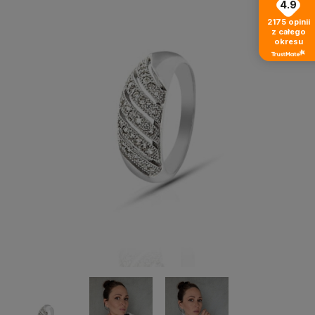
4.9
2175
opinii
z całego
okresu