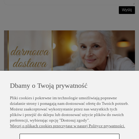
Wyślij
Dbamy o Twoją prywatność
Pliki cookies i pokrewne im technologie umożliwiają poprawne
POMOC
działanie strony i pomagają nam dostosować ofertę do Twoich potrzeb.
Możesz zaakceptować wykorzystanie przez nas wszystkich tych
plików i przejść do sklepu lub dostosować użycie plików do swoich
INFORMACJE
preferencji, wybierając opcję "Dostosuj zgody".
Więcej o plikach cookies przeczytasz w naszej Polityce prywatności.
COPYRIGHT © 2025 PERLEI