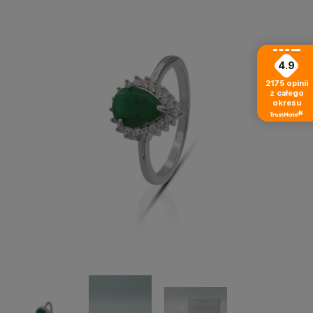
4.9
2175
opinii
z całego
okresu