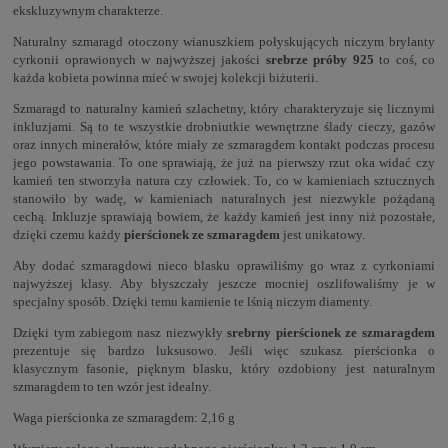
ekskluzywnym charakterze.
Naturalny szmaragd otoczony wianuszkiem połyskujących niczym brylanty
cyrkonii oprawionych w najwyższej jakości
srebrze próby 925
to coś, co
każda kobieta powinna mieć w swojej kolekcji biżuterii.
Szmaragd to naturalny kamień szlachetny, który charakteryzuje się licznymi
inkluzjami. Są to te wszystkie drobniutkie wewnętrzne ślady cieczy, gazów
oraz innych minerałów, które miały ze szmaragdem kontakt podczas procesu
jego powstawania. To one sprawiają, że już na pierwszy rzut oka widać czy
kamień ten stworzyła natura czy człowiek. To, co w kamieniach sztucznych
stanowiło by wadę, w kamieniach naturalnych jest niezwykle pożądaną
cechą. Inkluzje sprawiają bowiem, że każdy kamień jest inny niż pozostałe,
dzięki czemu każdy
pierścionek ze szmaragdem
jest unikatowy.
Aby dodać szmaragdowi nieco blasku oprawiliśmy go wraz z cyrkoniami
najwyższej klasy. Aby błyszczały jeszcze mocniej oszlifowaliśmy je w
specjalny sposób. Dzięki temu kamienie te lśnią niczym diamenty.
Dzięki tym zabiegom nasz niezwykły
srebrny pierścionek ze szmaragdem
prezentuje się bardzo luksusowo. Jeśli więc szukasz pierścionka o
klasycznym fasonie, pięknym blasku, który ozdobiony jest naturalnym
szmaragdem to ten wzór jest idealny.
Waga pierścionka ze szmaragdem: 2,16 g