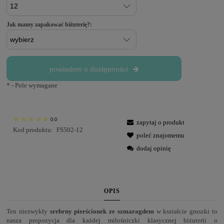
Jak mamy zapakować biżuterię?:
powiadom o dostępności
*
- Pole wymagane
0.0
zapytaj o produkt
Kod produktu:
FS502-12
poleć znajomemu
dodaj opinię
OPIS
Ten niezwykły
srebrny pierścionek ze szmaragdem
w kształcie gruszki to
nasza propozycja dla każdej miłośniczki klasycznej biżuterii o