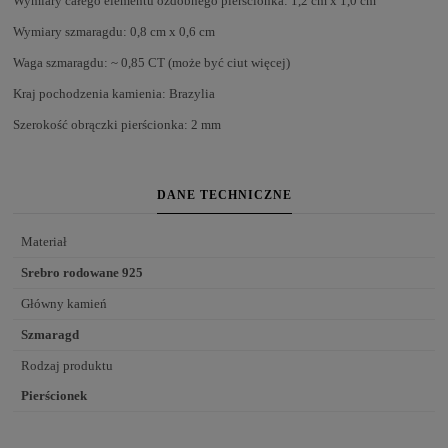
Wymiary całego elementu ozdobnego pierścionka: 1,2 cm x 1,0 cm
Wymiary szmaragdu: 0,8 cm x 0,6 cm
Waga szmaragdu: ~ 0,85 CT (może być ciut więcej)
Kraj pochodzenia kamienia: Brazylia
Szerokość obrączki pierścionka: 2 mm
DANE TECHNICZNE
Materiał
Srebro rodowane 925
Główny kamień
Szmaragd
Rodzaj produktu
Pierścionek