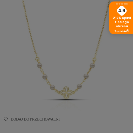
4.9
2175
opinii
z całego
okresu
DODAJ DO PRZECHOWALNI