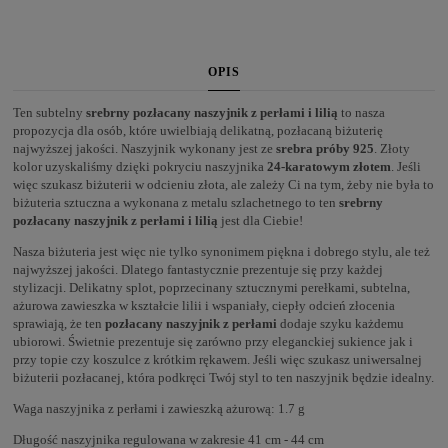
OPIS
Ten subtelny
srebrny pozłacany naszyjnik z perłami i lilią
to nasza
propozycja dla osób, które uwielbiają delikatną, pozłacaną biżuterię
najwyższej jakości. Naszyjnik wykonany jest ze
srebra próby 925
. Złoty
kolor uzyskaliśmy dzięki pokryciu naszyjnika
24-karatowym złotem
. Jeśli
więc szukasz biżuterii w odcieniu złota, ale zależy Ci na tym, żeby nie była to
biżuteria sztuczna a wykonana z metalu szlachetnego to ten
srebrny
pozłacany naszyjnik z perłami i lilią
jest dla Ciebie!
Nasza biżuteria jest więc nie tylko synonimem piękna i dobrego stylu, ale też
najwyższej jakości. Dlatego fantastycznie prezentuje się przy każdej
stylizacji. Delikatny splot, poprzecinany sztucznymi perełkami, subtelna,
ażurowa zawieszka w kształcie lilii i wspaniały, ciepły odcień złocenia
sprawiają, że ten
pozłacany naszyjnik z perłami
dodaje szyku każdemu
ubiorowi. Świetnie prezentuje się zarówno przy eleganckiej sukience jak i
przy topie czy koszulce z krótkim rękawem. Jeśli więc szukasz uniwersalnej
biżuterii pozłacanej, która podkręci Twój styl to ten naszyjnik będzie idealny.
Waga naszyjnika z perłami i zawieszką ażurową: 1.7 g
Długość naszyjnika regulowana w zakresie 41 cm - 44 cm