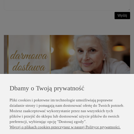
Wyślij
Dbamy o Twoją prywatność
Pliki cookies i pokrewne im technologie umożliwiają poprawne
POMOC
działanie strony i pomagają nam dostosować ofertę do Twoich potrzeb.
Możesz zaakceptować wykorzystanie przez nas wszystkich tych
plików i przejść do sklepu lub dostosować użycie plików do swoich
INFORMACJE
preferencji, wybierając opcję "Dostosuj zgody".
Więcej o plikach cookies przeczytasz w naszej Polityce prywatności.