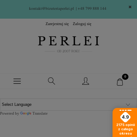
kontakt@bizuteriaperlei.pl
| +48 799 888 144  
Zarejestruj się
Zaloguj się
Powered by
Translate
4.9
2175
opinii
z całego
okresu