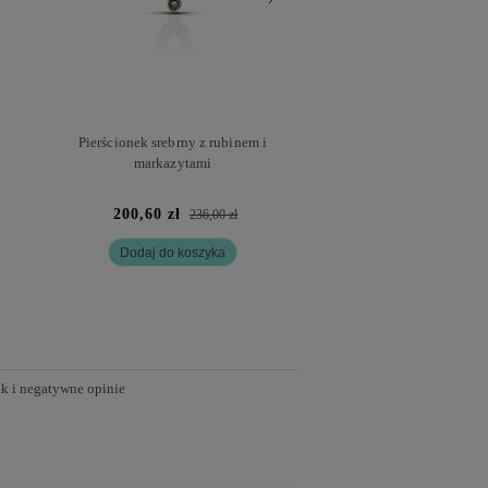
Pierścionek srebrny z rubinem i
Pierścionek kwiatek z
markazytami
markazytam
200,60 zł
187,85 zł
236,00 zł
221
Dodaj do koszyka
Dodaj do kosz
ak i negatywne opinie