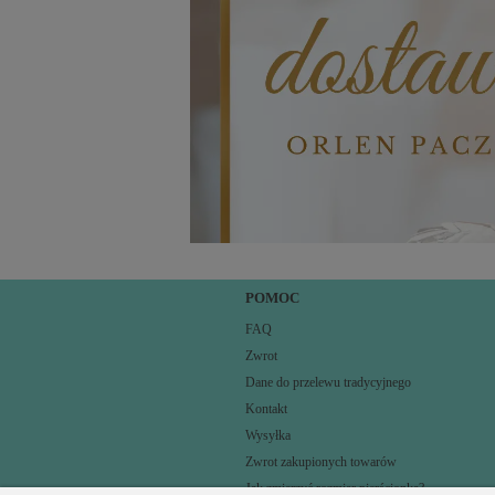
POMOC
FAQ
Zwrot
Dane do przelewu tradycyjnego
Kontakt
Wysyłka
Zwrot zakupionych towarów
Jak zmierzyć rozmiar pierścionka?