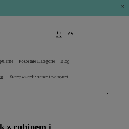
Zarejestruj się
Zaloguj się
pularne
Pozostałe Kategorie
Blog
em
Srebrny wisiorek z rubinem i markazytami
k z rubinem i