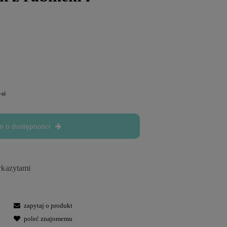
 zł
 o dostępności
rkazytami
zapytaj o produkt
poleć znajomemu