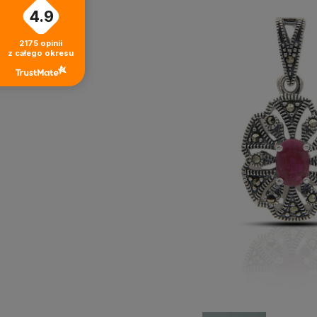
4.9
2175
opinii
z całego okresu