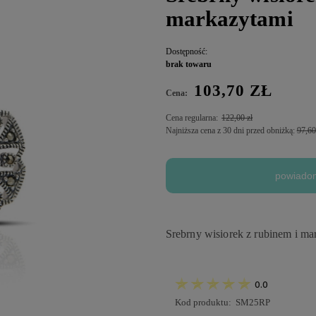
markazytami
Dostępność:
brak towaru
103,70 ZŁ
Cena:
Cena regularna:
122,00 zł
Najniższa cena z 30 dni przed obniżką:
97,60
powiadom
Srebrny wisiorek z rubinem i ma
0.0
Kod produktu:
SM25RP