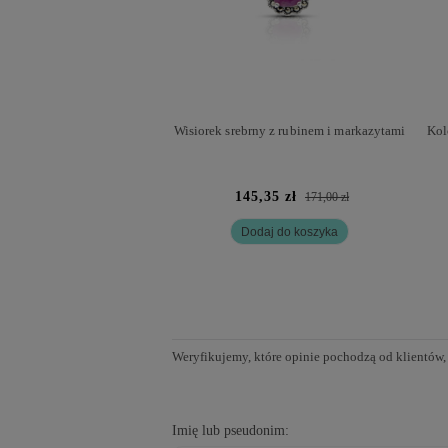
Wisiorek srebrny z rubinem i markazytami
Kol
145,35 zł
171,00 zł
Dodaj do koszyka
Weryfikujemy, które opinie pochodzą od klientów,
Imię lub pseudonim: