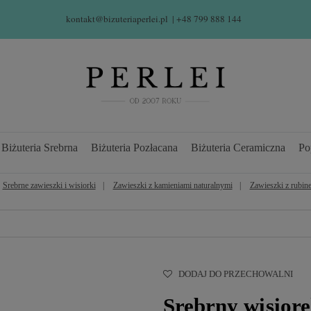
kontakt@bizuteriaperlei.pl
| +48 799 888 144  
Biżuteria Srebrna
Biżuteria Pozłacana
Biżuteria Ceramiczna
Po
Srebrne zawieszki i wisiorki
Zawieszki z kamieniami naturalnymi
Zawieszki z rubin
DODAJ DO PRZECHOWALNI
Srebrny wisiore