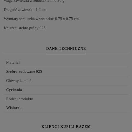
Waga zawieszki z serduszkiem: 0.86 g
Długość zawieszki: 1.6 cm
Wymiary serduszka w wisiorku: 0.75 x 0.75 cm
Kruszec: srebro próby 925
DANE TECHNICZNE
Materiał
Srebro rodowane 925
Główny kamień
Cyrkonia
Rodzaj produktu
Wisiorek
KLIENCI KUPILI RAZEM