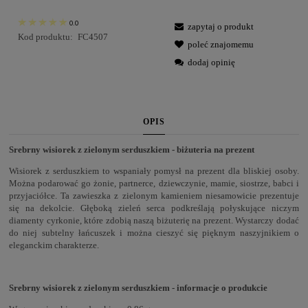
0.0
zapytaj o produkt
Kod produktu:
FC4507
poleć znajomemu
dodaj opinię
OPIS
Srebrny wisiorek z zielonym serduszkiem - biżuteria na prezent
Wisiorek z serduszkiem to wspaniały pomysł na prezent dla bliskiej osoby.
Można podarować go żonie, partnerce, dziewczynie, mamie, siostrze, babci i
przyjaciółce. Ta zawieszka z zielonym kamieniem niesamowicie prezentuje
się na dekolcie. Głęboką zieleń serca podkreślają połyskujące niczym
diamenty cyrkonie, które zdobią naszą biżuterię na prezent. Wystarczy dodać
do niej subtelny łańcuszek i można cieszyć się pięknym naszyjnikiem o
eleganckim charakterze.
Srebrny wisiorek z zielonym serduszkiem - informacje o produkcie