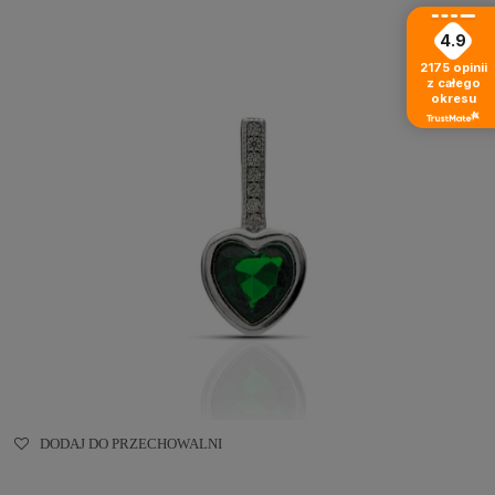
4.9
2175
opinii
z całego
okresu
DODAJ DO PRZECHOWALNI