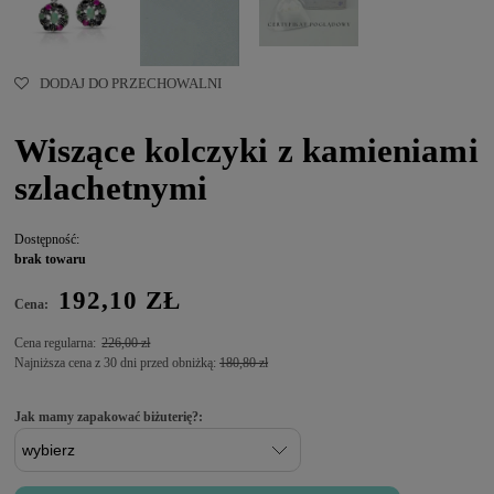
DODAJ DO PRZECHOWALNI
Wiszące kolczyki z kamieniami
szlachetnymi
Dostępność:
brak towaru
192,10 ZŁ
Cena:
Cena regularna:
226,00 zł
Najniższa cena z 30 dni przed obniżką:
180,80 zł
Jak mamy zapakować biżuterię?: