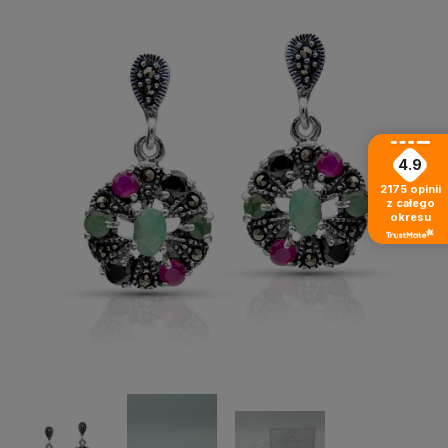
4.9
2175
opinii
z całego
okresu