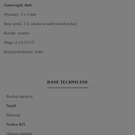
Szmaragdy duże
Wymiary: 5 x 3 mm
Ilość sztuk: 2 (1 sztuka w każdym kolczyku)
Kształt: owalny
Waga: 2 x 0.25 CT
Kraj pochodzenia: Indie
DANE TECHNICZNE
Rodzaj zapięcia
Sztyft
Materiał
Srebro 925
Główny kamień