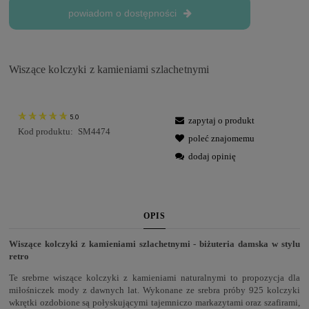
powiadom o dostępności
Wiszące kolczyki z kamieniami szlachetnymi
5.0
zapytaj o produkt
Kod produktu:
SM4474
poleć znajomemu
dodaj opinię
OPIS
Wiszące kolczyki z kamieniami szlachetnymi - biżuteria damska w stylu
retro
Te srebrne wiszące kolczyki z kamieniami naturalnymi to propozycja dla
miłośniczek mody z dawnych lat. Wykonane ze srebra próby 925 kolczyki
wkrętki ozdobione są połyskującymi tajemniczo markazytami oraz szafirami,