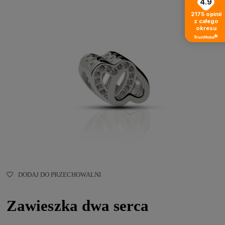
4.9
2175
opinii
z całego
okresu
DODAJ DO PRZECHOWALNI
Zawieszka dwa serca