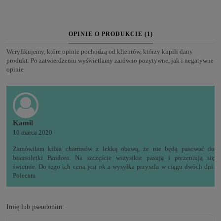
OPINIE O PRODUKCIE (1)
Weryfikujemy, które opinie pochodzą od klientów, którzy kupili dany
produkt. Po zatwierdzeniu wyświetlamy zarówno pozytywne, jak i negatywne
opinie
Kamil
10 marca 2020
Zamówiłam kilka charmsów z lekką obawą, że nie będą pasować do
bransoletki Pandora. Na szczęście wszystkie pasują i prezentują się
świetnie. Do tego ich cena jest ok a wysyłka przyszła w ciągu dwóch dni.
Polecam
Imię lub pseudonim: