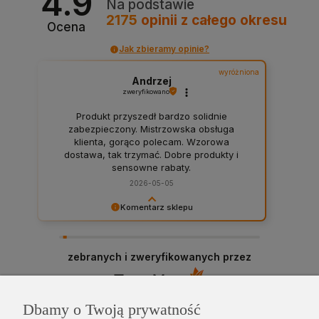
4.9
Na podstawie
2175
opinii
z całego okresu
Ocena
Jak zbieramy opinie?
wyróżniona
Andrzej
zweryfikowano
Produkt przyszedł bardzo solidnie
zabezpieczony. Mistrzowska obsługa
klienta, gorąco polecam. Wzorowa
dostawa, tak trzymać. Dobre produkty i
sensowne rabaty.
2026-05-05
Komentarz sklepu
Dzięki Panie Andrzeju ! Polecamy się na
przyszłość 😉
zebranych i zweryfikowanych przez
Dbamy o Twoją prywatność