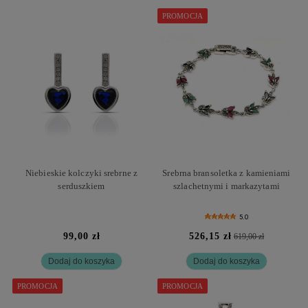
PROMOCJA
Niebieskie kolczyki srebrne z
Srebrna bransoletka z kamieniami
serduszkiem
szlachetnymi i markazytami
5.0
99,00 zł
526,15 zł
619,00 zł
Dodaj do koszyka
Dodaj do koszyka
PROMOCJA
PROMOCJA