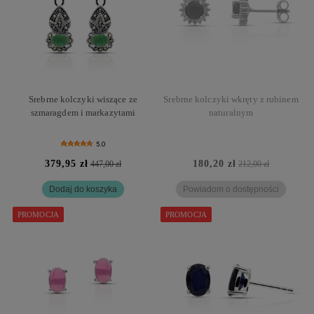
Srebrne kolczyki wiszące ze
Srebrne kolczyki wkręty z rubinem
szmaragdem i markazytami
naturalnym
5.0
379,95 zł
180,20 zł
447,00 zł
212,00 zł
Dodaj do koszyka
Powiadom o dostępności
PROMOCJA
PROMOCJA