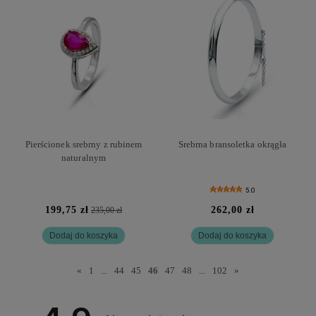
Pierścionek srebrny z rubinem
Srebrna bransoletka okrągła
naturalnym
5.0
199,75 zł
262,00 zł
235,00 zł
Dodaj do koszyka
Dodaj do koszyka
«
1
...
44
45
46
47
48
...
102
»