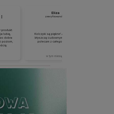
Eliza
zweryfikowano
zw
Rewelacja,
 produkt.
przys
a lubię,
Kolczyki są piękne! A kamienie
zabezpiec
dzo dobra
błyszczą cudownym blaskiem,
zakupy b
i poziom,
polecam z całego serca❤️
przyjemne,
ścią.
ostatni
wytrzymał
w tym miesiącu
w
zachwyco