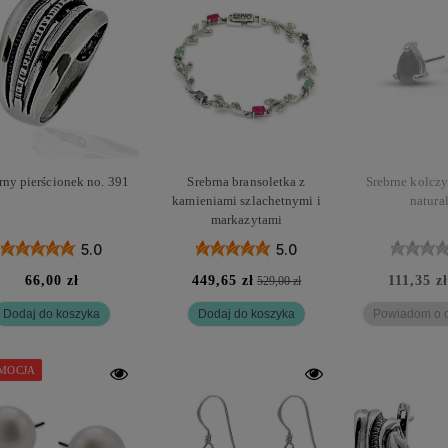
rny pierścionek no. 391
Srebrna bransoletka z
Srebrne kolczy
kamieniami szlachetnymi i
natura
markazytami
5.0
5.0
66,00 zł
449,65 zł
111,35 zł
529,00 zł
Dodaj do koszyka
Dodaj do koszyka
Powiadom o d
MOCJA