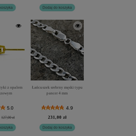
koszyka
Dodaj do koszyka
zyki z opalem
Łańcuszek srebrny męski typu
czowym
pancer 4 mm
5.0
4.9
ł
231,00 zł
127,00 zł
koszyka
Dodaj do koszyka