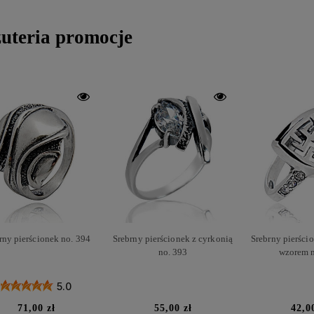
żuteria promocje
rny pierścionek no. 394
Srebrny pierścionek z cyrkonią
Srebrny pierści
no. 393
wzorem n
5.0
71,00 zł
55,00 zł
42,0