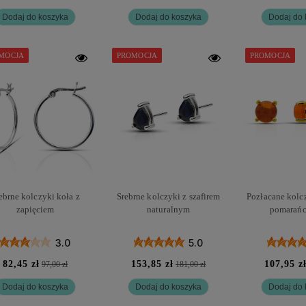
Dodaj do koszyka
Dodaj do koszyka
Dodaj do 
MOCJA
PROMOCJA
PROMOCJA
ebrne kolczyki koła z
Srebrne kolczyki z szafirem
Pozłacane kolc
zapięciem
naturalnym
pomarań
3.0
5.0
82,45 zł
153,85 zł
107,95 z
97,00 zł
181,00 zł
Dodaj do koszyka
Dodaj do koszyka
Dodaj do 