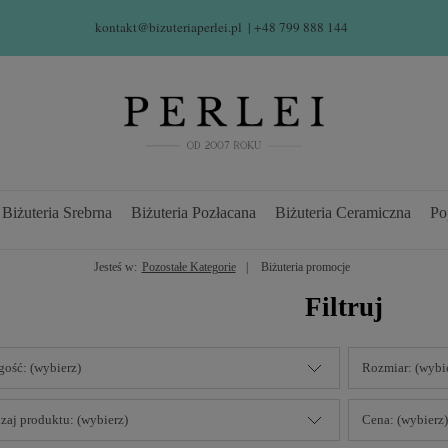
kontakt@bizuteriaperlei.pl
| +48 799 888 144  
Biżuteria Srebrna
Biżuteria Pozłacana
Biżuteria Ceramiczna
Po
Jesteś w:
Pozostałe Kategorie
Biżuteria promocje
Filtruj
gość: (wybierz)
Rozmiar: (wybi
zaj produktu: (wybierz)
Cena: (wybierz)