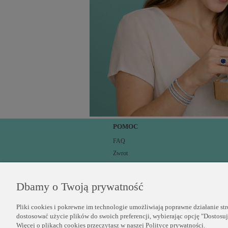
POMOC
FAQ
Zwrot
Dane do przelewu tradycyjnego
Kontakt
Dbamy o Twoją prywatność
Wysyłka
Zwrot zakupionych towarów
Pliki cookies i pokrewne im technologie umożliwiają poprawne działanie st
Jak zmierzyć rozmiar pierścionka?
dostosować użycie plików do swoich preferencji, wybierając opcję "Dostosu
Więcej o plikach cookies przeczytasz w naszej Polityce prywatności.