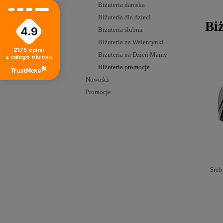
Biżuteria damska
Biżuteria dla dzieci
Bi
4.9
Biżuteria ślubna
Biżuteria na Walentynki
2175
opinii
Biżuteria na Dzień Mamy
z całego okresu
Biżuteria promocje
Nowości
Promocje
Sreb