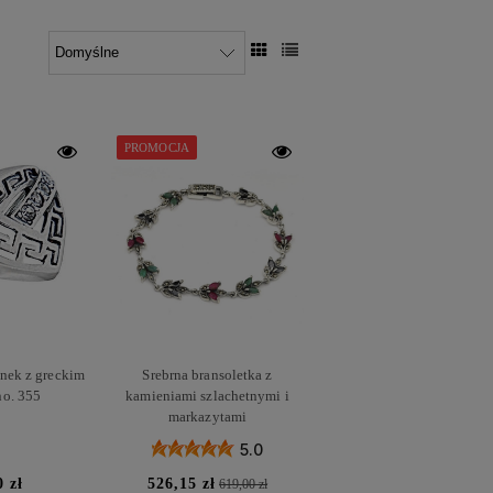
PROMOCJA
onek z greckim
Srebrna bransoletka z
o. 355
kamieniami szlachetnymi i
markazytami
5.0
0 zł
526,15 zł
619,00 zł