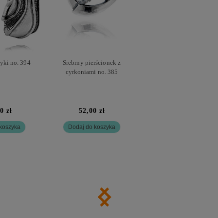
yki no. 394
Srebrny pierścionek z
cyrkoniami no. 385
0 zł
52,00 zł
koszyka
Dodaj do koszyka