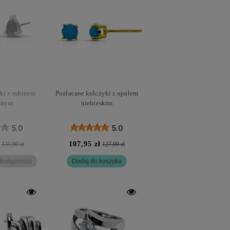
ki z rubinem
Pozłacane kolczyki z opalem
lnym
niebieskim
5.0
5.0
107,95 zł
131,00 zł
127,00 zł
ostępności
Dodaj do koszyka