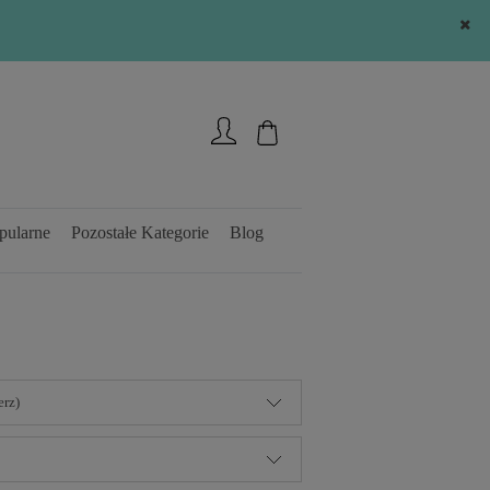
Zarejestruj się
Zaloguj się
pularne
Pozostałe Kategorie
Blog
erz)