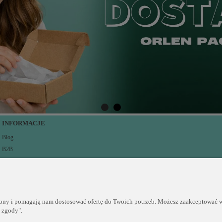
INFORMACJE
Blog
B2B
O nas
Prawo pobiercze
Opinie Trustmate
Polityka Prywatności
rony i pomagają nam dostosować ofertę do Twoich potrzeb. Możesz zaakceptować wy
Regulamin sklepu internetowego PERLEI
j zgody".