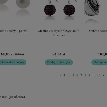
ebrne kolczyki perełki
Srebrne kolczyki wiszące kulki
Srebrne kolcz
fioletowe
68,85 zł
60,00 zł
102,0
81,00 zł
Dodaj do koszyka
Dodaj do koszyka
Dodaj do 
«
1
...
5
6
7
8
9
...
13
»
z całego okresu