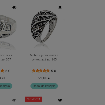
rścionek z
Srebrny pierścionek z
 no. 357
cyrkoniami no. 165
5.0
5.0
0 zł
59,00 zł
koszyka
Dodaj do koszyka
PROMOCJA