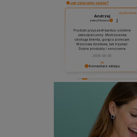
Jak zbieramy opinie?
wyróżniona
wyróżniona
Agnieszka
Andrzej
zweryfikowano
zweryfikowano
Produkt przyszedł bardzo solidnie
zabezpieczony. Mistrzowska
 czas, bez nerwów, zgodnie z
obsługa klienta, gorąco polecam.
zapowiedzią. Jestem bardzo
Wzorowa dostawa, tak trzymać.
zięczna za tak profesjonalną
Dobre produkty i sensowne
ługę i mistrzowskie podejście
rabaty.
do klienta.
2026-05-05
Komentarz sklepu
2026-06-08
Dzięki Panie Andrzeju ! Polecamy
się na przyszłość 😉