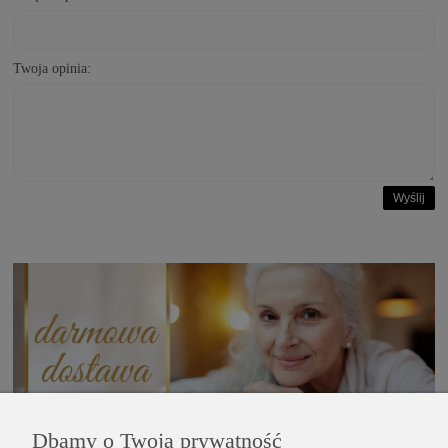
Twoja opinia:
Wyślij
Dbamy o Twoją prywatność