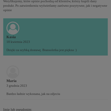
Weryfikujemy, które opinie pochodzą od klientów, którzy kupili dany
produkt. Po zatwierdzeniu wyświetlamy zarówno pozytywne, jak i negatywne
opinie
Kasia
18 kwietnia 2023
Dzięki za szybką dostawę. Bransoletka jest piękna :)
Maria
3 grudnia 2023
Bardzo ładnie wykonana, jak na zdjeciu
Imię lub pseudonim: