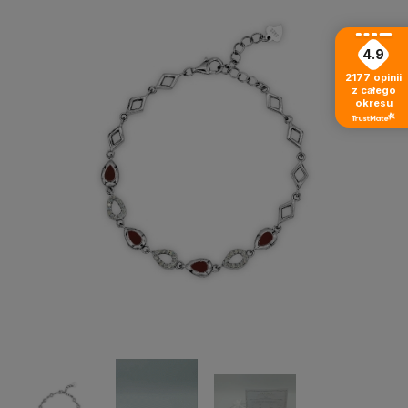
4.9
2177
opinii
z całego
okresu