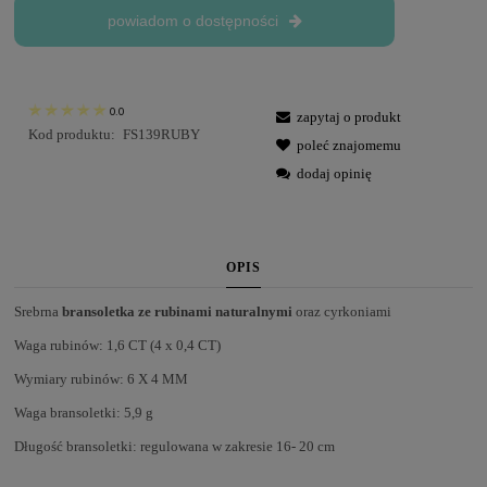
powiadom o dostępności
0.0
zapytaj o produkt
Kod produktu:
FS139RUBY
poleć znajomemu
dodaj opinię
OPIS
Srebrna
bransoletka ze rubinami naturalnymi
oraz cyrkoniami
Waga rubinów: 1,6 CT (4 x 0,4 CT)
Wymiary rubinów: 6 X 4 MM
Waga bransoletki: 5,9 g
Długość bransoletki: regulowana w zakresie 16- 20 cm