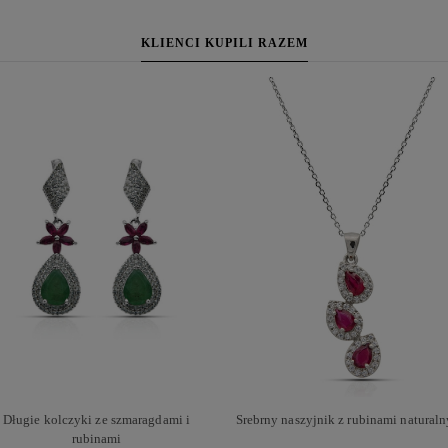
KLIENCI KUPILI RAZEM
Długie kolczyki ze szmaragdami i
Srebrny naszyjnik z rubinami natural
rubinami