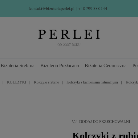
kontakt@bizuteriaperlei.pl
| +48 799 888 144  
Biżuteria Srebrna
Biżuteria Pozłacana
Biżuteria Ceramiczna
Po
KOLCZYKI
Kolczyki srebrne
Kolczyki z kamieniami naturalnymi
Kolczyk
DODAJ DO PRZECHOWALNI
Kolczyki z rub