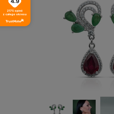
4.9
2175
opinii
z całego okresu