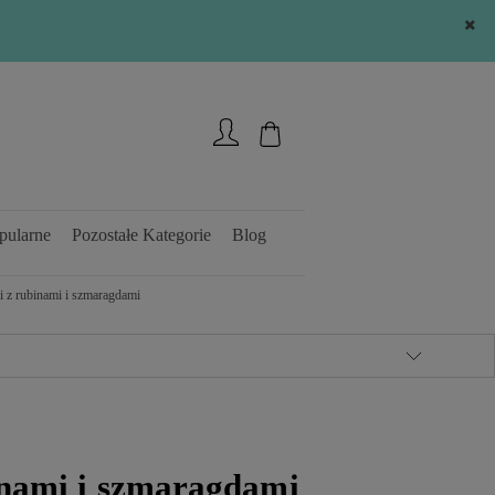
Zarejestruj się
Zaloguj się
pularne
Pozostałe Kategorie
Blog
i z rubinami i szmaragdami
inami i szmaragdami