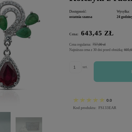
Dostępność:
Wysyłka:
ostatnia szansa
24 godzin
643,45 ZŁ
Cena:
Cena regularna:
757,00 zł
Najniższa cena z 30 dni przed obniżką:
605,6
szt.
0.0
Kod produktu:
FS133EAR