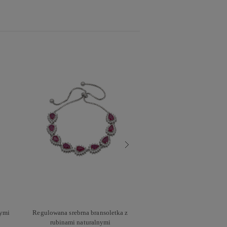
nymi
Regulowana srebrna bransoletka z
Srebrne kolczyki z opal
rubinami naturalnymi