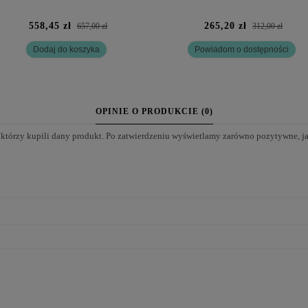
558,45 zł
265,20 zł
657,00 zł
312,00 zł
Dodaj do koszyka
Powiadom o dostępności
OPINIE O PRODUKCIE (0)
 którzy kupili dany produkt. Po zatwierdzeniu wyświetlamy zarówno pozytywne, j