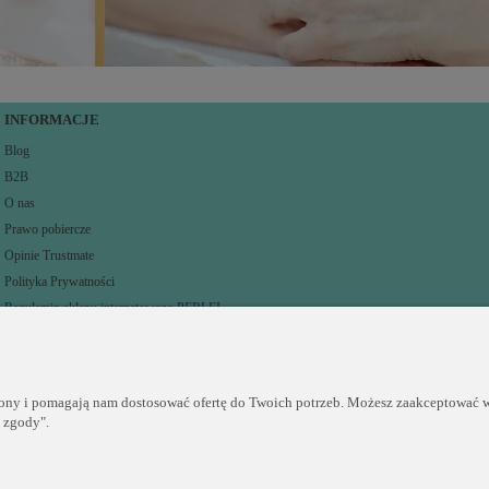
INFORMACJE
Blog
B2B
O nas
Prawo pobiercze
Opinie Trustmate
Polityka Prywatności
Regulamin sklepu internetowego PERLEI
rony i pomagają nam dostosować ofertę do Twoich potrzeb. Możesz zaakceptować wy
j zgody".
Sklep internetowy Shoper.pl