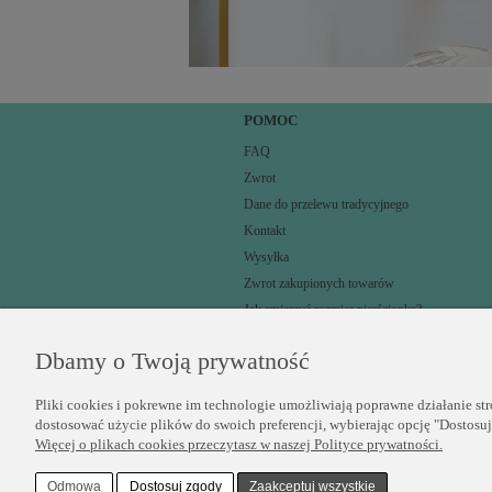
POMOC
FAQ
Zwrot
Dane do przelewu tradycyjnego
Kontakt
Wysyłka
Zwrot zakupionych towarów
Jak zmierzyć rozmiar pierścionka?
Dbamy o Twoją prywatność
Pliki cookies i pokrewne im technologie umożliwiają poprawne działanie st
dostosować użycie plików do swoich preferencji, wybierając opcję "Dostosu
Więcej o plikach cookies przeczytasz w naszej Polityce prywatności.
Odmowa
Dostosuj zgody
Zaakceptuj wszystkie