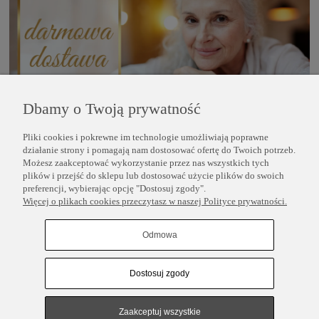
Dbamy o Twoją prywatność
Pliki cookies i pokrewne im technologie umożliwiają poprawne
POMOC
działanie strony i pomagają nam dostosować ofertę do Twoich potrzeb.
Możesz zaakceptować wykorzystanie przez nas wszystkich tych
plików i przejść do sklepu lub dostosować użycie plików do swoich
INFORMACJE
preferencji, wybierając opcję "Dostosuj zgody".
Więcej o plikach cookies przeczytasz w naszej Polityce prywatności.
COPYRIGHT © 2025 PERLEI
Odmowa
Dostosuj zgody
Pokaż pełną wersję strony
Sklep internetowy Shoper.pl
Zaakceptuj wszystkie