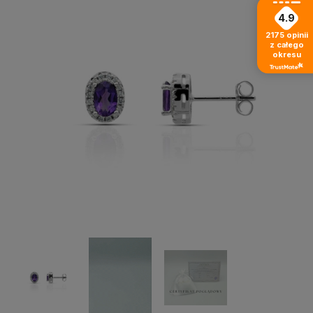
4.9
2175
opinii
z całego
okresu