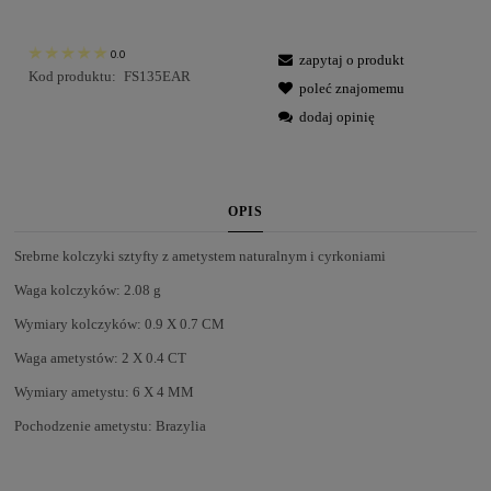
0.0
zapytaj o produkt
Kod produktu:
FS135EAR
poleć znajomemu
dodaj opinię
OPIS
Srebrne kolczyki sztyfty z ametystem naturalnym i cyrkoniami
Waga kolczyków: 2.08 g
Wymiary kolczyków: 0.9 X 0.7 CM
Waga ametystów: 2 X 0.4 CT
Wymiary ametystu: 6 X 4 MM
Pochodzenie ametystu: Brazylia