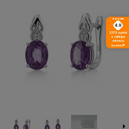
4.9
2175
opinii
z całego
okresu