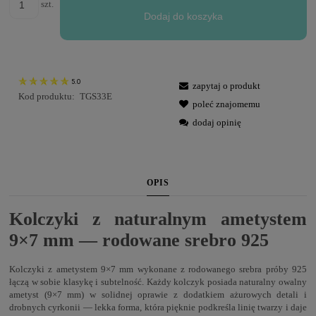
szt.
Dodaj do koszyka
5.0
zapytaj o produkt
Kod produktu:
TGS33E
poleć znajomemu
dodaj opinię
OPIS
Kolczyki z naturalnym ametystem
9×7 mm — rodowane srebro 925
Kolczyki z ametystem 9×7 mm wykonane z rodowanego srebra próby 925
łączą w sobie klasykę i subtelność. Każdy kolczyk posiada naturalny owalny
ametyst (9×7 mm) w solidnej oprawie z dodatkiem ażurowych detali i
drobnych cyrkonii — lekka forma, która pięknie podkreśla linię twarzy i daje