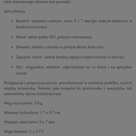
efekt luksusowego akcentu bez przesady.
Specyfikacja
Kamień: naturalny ametyst, owal, 9 × 7 mm (po jednym kamieniu w
każdym kolczyku)
Metal: srebro próby 925, pokryte rodowaniem
Dodatki: drobne cyrkonie w górnym detalu kolczyka
Zapięcie: sztyft / zamek (rodzaj zapięcia doprecyzować w ofercie)
Styl: eleganckie, subtelne, odpowiednie na co dzień i na specjalne
okazje
Pielęgnacja i propozycja użycia: przechowywać w osobnym pudełku, czyścić
miękką ściereczką. Świetne jako komplet do pierścionka i naszyjnika lub
samodzielny akcent kolorystyczny.
Waga kolczyków: 3.9 g
Wymiary kolczyków: 1.7 x 0.7 cm
Wymiary ametystów: 9 x 7 mm
Waga kamieni: 2 x 2 CT