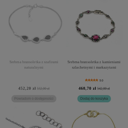
Srebrna bransoletka z szafirami
Srebrna bransoletka z kamieniami
naturalnymi
szlachetnymi i markazytami
5.0
452,20 zł
460,70 zł
532,00 zł
542,00 zł
Powiadom o dostępności
Dodaj do koszyka