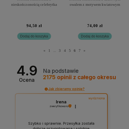
nieskończonością celebrytka
owalem z motywem kwiatowym
94,50 zł
74,00 zł
Dodaj do koszyka
Dodaj do koszyka
«
1
...
3
4
5
6
7
»
4.9
Na podstawie
2175
opinii
z całego okresu
Ocena
Jak zbieramy opinie?
wyróżniona
Irena
zweryfikowano
Szybko i sprawnie. Przesyłka została
dobrze przygotowana i solidnie