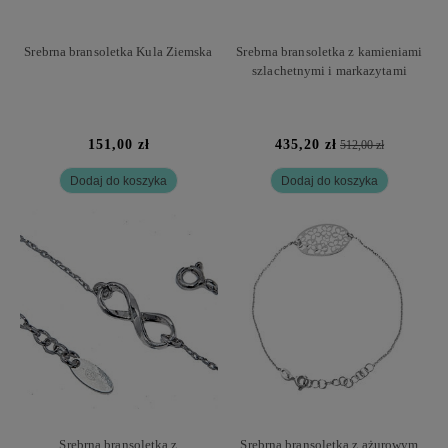
Srebrna bransoletka Kula Ziemska
Srebrna bransoletka z kamieniami
szlachetnymi i markazytami
151,00 zł
435,20 zł
512,00 zł
Dodaj do koszyka
Dodaj do koszyka
Srebrna bransoletka z
Srebrna bransoletka z ażurowym