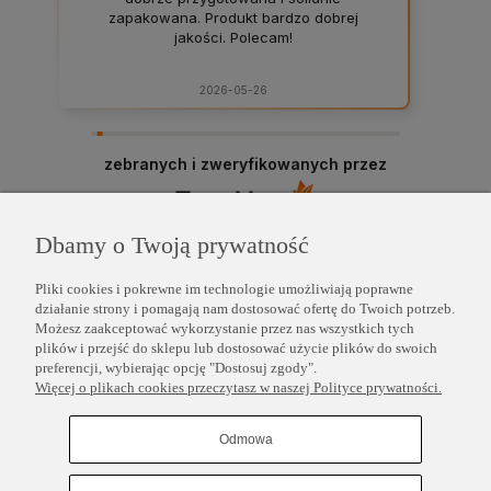
zapakowana. Produkt bardzo dobrej
jakości. Polecam!
2026-05-26
zebranych i zweryfikowanych przez
Dbamy o Twoją prywatność
Pliki cookies i pokrewne im technologie umożliwiają poprawne
działanie strony i pomagają nam dostosować ofertę do Twoich potrzeb.
Możesz zaakceptować wykorzystanie przez nas wszystkich tych
plików i przejść do sklepu lub dostosować użycie plików do swoich
preferencji, wybierając opcję "Dostosuj zgody".
Więcej o plikach cookies przeczytasz w naszej Polityce prywatności.
POMOC
Odmowa
INFORMACJE