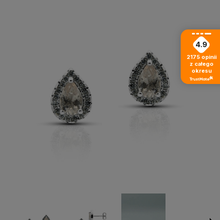
4.9
2175
opinii
z całego
okresu