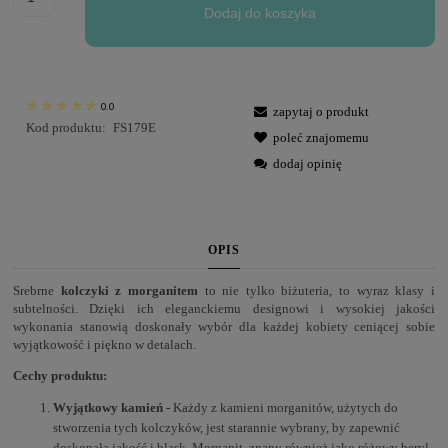
Dodaj do koszyka
0.0
zapytaj o produkt
Kod produktu:
FS179E
poleć znajomemu
dodaj opinię
OPIS
Srebrne
kolczyki z morganitem
to nie tylko biżuteria, to wyraz klasy i
subtelności. Dzięki ich eleganckiemu designowi i wysokiej jakości
wykonania stanowią doskonały wybór dla każdej kobiety ceniącej sobie
wyjątkowość i piękno w detalach.
Cechy produktu:
Wyjątkowy kamień -
Każdy z kamieni morganitów, użytych do
stworzenia tych kolczyków, jest starannie wybrany, by zapewnić
doskonałą jakość i blask. Morganit, znany również jako różowy beryl,