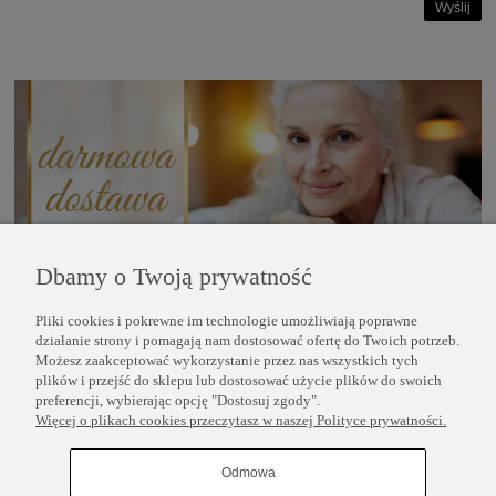
Wyślij
Dbamy o Twoją prywatność
Pliki cookies i pokrewne im technologie umożliwiają poprawne
POMOC
działanie strony i pomagają nam dostosować ofertę do Twoich potrzeb.
Możesz zaakceptować wykorzystanie przez nas wszystkich tych
plików i przejść do sklepu lub dostosować użycie plików do swoich
INFORMACJE
preferencji, wybierając opcję "Dostosuj zgody".
Więcej o plikach cookies przeczytasz w naszej Polityce prywatności.
COPYRIGHT © 2025 PERLEI
Odmowa