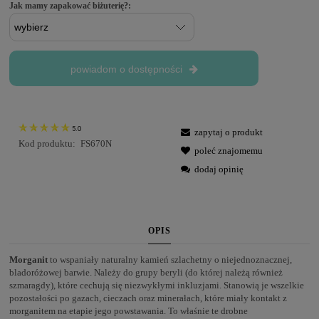
Jak mamy zapakować biżuterię?:
powiadom o dostępności
5.0
zapytaj o produkt
Kod produktu:
FS670N
poleć znajomemu
dodaj opinię
OPIS
Morganit
to wspaniały naturalny kamień szlachetny o niejednoznacznej,
bladoróżowej barwie. Należy do grupy beryli (do której należą również
szmaragdy), które cechują się niezwykłymi inkluzjami. Stanowią je wszelkie
pozostałości po gazach, cieczach oraz minerałach, które miały kontakt z
morganitem na etapie jego powstawania. To właśnie te drobne