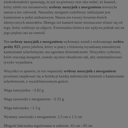
niedoskonałości sprawiają, że już na pierwszy rzut oka widać, że kamień,
który zdobi ten niesamowity
srebrny naszyjnik z morganitem
stworzyła
natura a nie człowiek. Naturalny morganit ozdobiony inkluzjami jest
kamieniem w pełni unikatowym. Natura nie tworzy bowiem dwóch
identycznych minerałów. Dlatego też kamień może nieznacznie różnić się od
tego, który widnieje na zdjęciu. Ewentualna różnica nie wpływa jednak ani na
jego piękno ani na wartość.
Ten
srebrny naszyjnik z morganitem
wykonany został z rodowanego
srebra
próby 925
, przez jubilera, który w pracy z biżuterią wysadzaną naturalnymi
kamieniami szlachetnymi, ma ogromne doświadczenie. Wszystkie cyrkonie,
które otaczają morganit, zostały ręcznie obsadzone tak, aby zminimalizować
ryzyko wypadania.
Wszystko to sprawia, że ten wspaniały
srebrny naszyjnik z morganitem
powinien znajdować się w kolekcji każdej miłośniczki biżuterii z kamieniami
szlachetnymi, o wysublimowanym guście.
Waga naszyjnika: ~3.82 g
Waga zawieszki z morganitem: ~2.52 g
Waga łańcuszka: ~1.3 g
Wymiary zawieszki z morganitem: 2.3 cm x 1.2 cm
Długość łańcuszka regulowana w zakresie: 42 cm - 45 cm