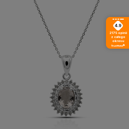
4.9
2175
opinii
z całego
okresu