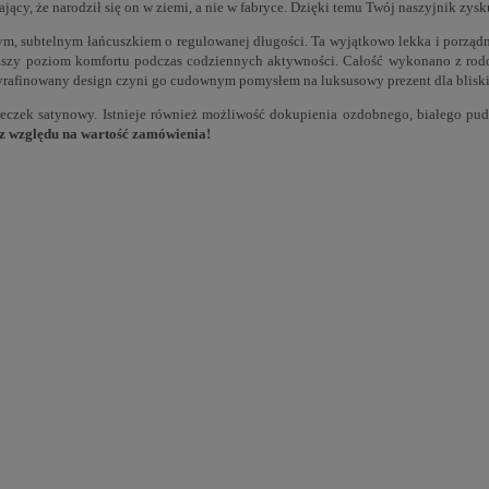
jący, że narodził się on w ziemi, a nie w fabryce. Dzięki temu Twój naszyjnik zysk
m, subtelnym łańcuszkiem o regulowanej długości. Ta wyjątkowo lekka i porządna
jwyższy poziom komfortu podczas codziennych aktywności. Całość wykonano z ro
Wyrafinowany design czyni go cudownym pomysłem na luksusowy prezent dla bliski
czek satynowy. Istnieje również możliwość dokupienia ozdobnego, białego pudeł
ez względu na wartość zamówienia!