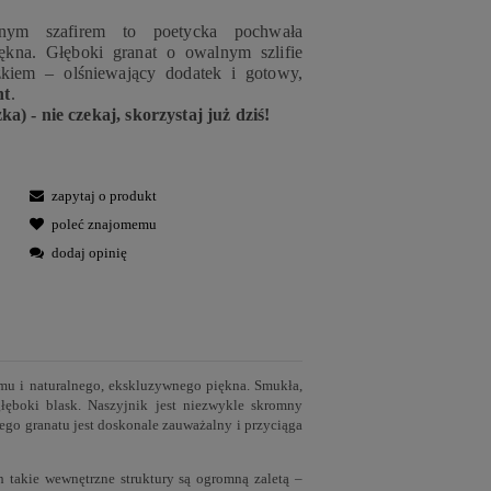
lnym szafirem to poetycka pochwała
ękna. Głęboki granat o owalnym szlifie
zkiem – olśniewający dodatek i gotowy,
nt
.
 - nie czekaj, skorzystaj już dziś!
zapytaj o produkt
poleć znajomemu
dodaj opinię
izmu i naturalnego, ekskluzywnego piękna. Smukła,
łęboki blask. Naszyjnik jest niezwykle skromny
ego granatu jest doskonale zauważalny i przyciąga
h takie wewnętrzne struktury są ogromną zaletą –