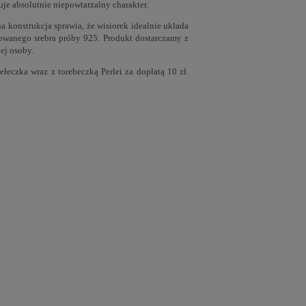
uje absolutnie niepowtarzalny charakter.
 konstrukcja sprawia, że wisiorek idealnie układa
dowanego srebra próby 925. Produkt dostarczamy z
ej osoby.
eczka wraz z torebeczką Perlei za dopłatą 10 zł.