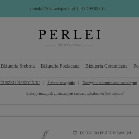
kontakt@bizuteriaperlei.pl
| +48 799 888 144  
Biżuteria Srebrna
Biżuteria Pozłacana
Biżuteria Ceramiczna
Po
CUSZKI I NASZYJNIKI
Srebrne naszyjniki
Naszyjniki z kamieniami naturalnymi
Srebrny naszyjnik z naturalnym szafirem „Szafirowa Noc Cejlonu”
DODAJ DO PRZECHOWALNI