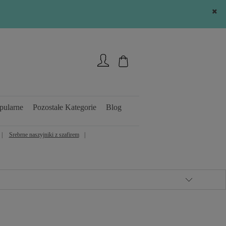
Zarejestruj się
Zaloguj się
pularne
Pozostałe Kategorie
Blog
Srebrne naszyjniki z szafirem