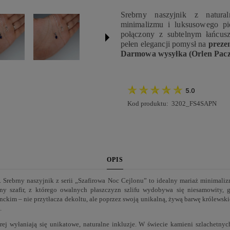
Srebrny naszyjnik z natura
minimalizmu i luksusowego pi
połączony z subtelnym łańcus
pełen elegancji pomysł na
preze
Darmowa wysyłka (Orlen Paczka)
5.0
Kod produktu:
3202_FS4SAPN
OPIS
tą. Srebrny naszyjnik z serii „Szafirowa Noc Cejlonu” to idealny mariaż minimal
y szafir, z którego owalnych płaszczyzn szlifu wydobywa się niesamowity, g
nckim – nie przytłacza dekoltu, ale poprzez swoją unikalną, żywą barwę królewski
.
rej wyłaniają się unikatowe, naturalne inkluzje. W świecie kamieni szlachetnyc