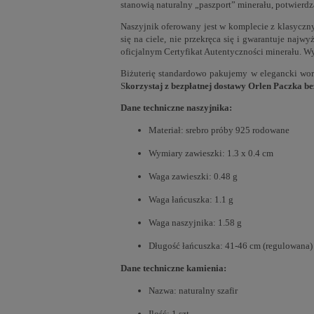
stanowią naturalny „paszport” minerału, potwierdza
Naszyjnik oferowany jest w komplecie z klasyczny
się na ciele, nie przekręca się i gwarantuje na
oficjalnym Certyfikat Autentyczności minerału. 
Biżuterię standardowo pakujemy w elegancki wore
S
korzystaj z bezpłatnej dostawy Orlen Paczka b
Dane techniczne naszyjnika:
Materiał: srebro próby 925 rodowane
Wymiary zawieszki: 1.3 x 0.4 cm
Waga zawieszki: 0.48 g
Waga łańcuszka: 1.1 g
Waga naszyjnika: 1.58 g
Długość łańcuszka: 41-46 cm (regulowana)
Dane techniczne kamienia:
Nazwa: naturalny szafir
Ilość: 1 szt.