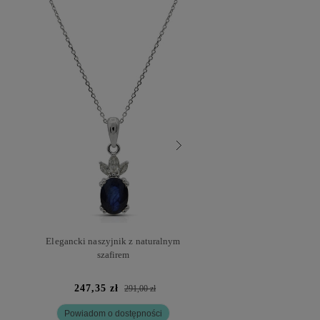
Elegancki naszyjnik z naturalnym
Naszyjnik z szafirem nat
szafirem
247,35 zł
248,20 zł
291,00 zł
292
Powiadom o dostępności
Dodaj do kosz