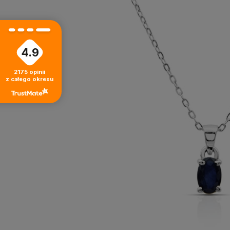
4.9
2175
opinii
z całego okresu