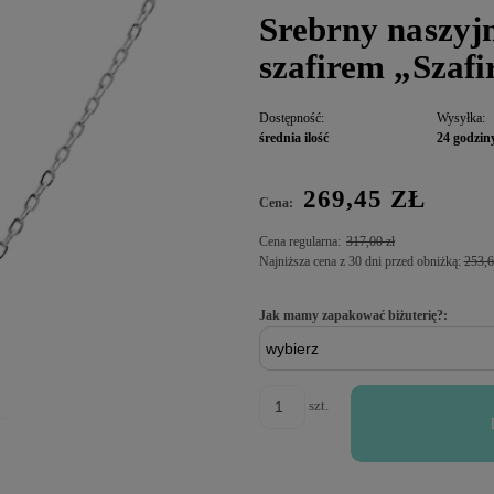
Srebrny naszyj
szafirem „Szaf
Dostępność:
Wysyłka:
średnia ilość
24 godzin
269,45 ZŁ
Cena:
Cena regularna:
317,00 zł
Najniższa cena z 30 dni przed obniżką:
253,6
Jak mamy zapakować biżuterię?:
szt.