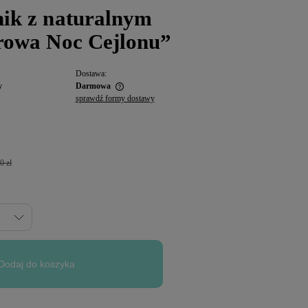
nik z naturalnym
irowa Noc Cejlonu”
Dostawa:
y
Darmowa
sprawdź formy dostawy
0 zł
Dodaj do koszyka