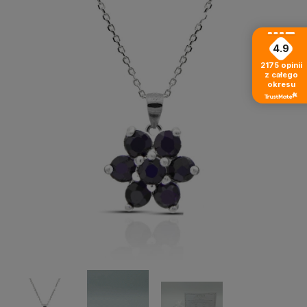
4.9
2175
opinii
z całego
okresu