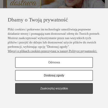
Dbamy o Twoją prywatność
Pliki cookies i pokrewne im technologie umożliwiają poprawne
POMOC
działanie strony i pomagają nam dostosować ofertę do Twoich potrzeb.
Możesz zaakceptować wykorzystanie przez nas wszystkich tych
plików i przejść do sklepu lub dostosować użycie plików do swoich
INFORMACJE
preferencji, wybierając opcję "Dostosuj zgody".
Więcej o plikach cookies przeczytasz w naszej Polityce prywatności.
COPYRIGHT © 2025 PERLEI
Odmowa
Dostosuj zgody
Pokaż pełną wersję strony
Sklep internetowy Shoper.pl
Zaakceptuj wszystkie