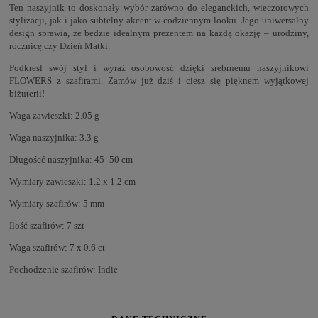
Ten naszyjnik to doskonały wybór zarówno do eleganckich, wieczorowych
stylizacji, jak i jako subtelny akcent w codziennym looku. Jego uniwersalny
design sprawia, że będzie idealnym prezentem na każdą okazję – urodziny,
rocznicę czy Dzień Matki.
Podkreśl swój styl i wyraź osobowość dzięki srebrnemu naszyjnikowi
FLOWERS z szafirami. Zamów już dziś i ciesz się pięknem wyjątkowej
biżuterii!
Waga zawieszki: 2.05 g
Waga naszyjnika: 3.3 g
Długoścć naszyjnika: 45- 50 cm
Wymiary zawieszki: 1.2 x 1.2 cm
Wymiary szafirów: 5 mm
Ilość szafirów: 7 szt
Waga szafirów: 7 x 0.6 ct
Pochodzenie szafirów: Indie