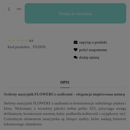
szt.
Dodaj do koszyka
0.0
zapytaj o produkt
Kod produktu:
FS200N
poleć znajomemu
dodaj opinię
OPIS
Srebrny naszyjnik FLOWERS z szafirami – elegancja inspirowana naturą
Srebrny naszyjnik FLOWERS z szafirami to kwintesencja subtelnego piękna i
klasy. Wykonany z wysokiej jakości srebra próby 925, przyciąga uwagę
delikatnym, kwiatowym wzorem, który podkreśla kobiecość i wyjątkowy styl.
Centralnym elementem naszyjnika są lśniące szafiry, które nadają biżuterii
luksusowego charakteru.