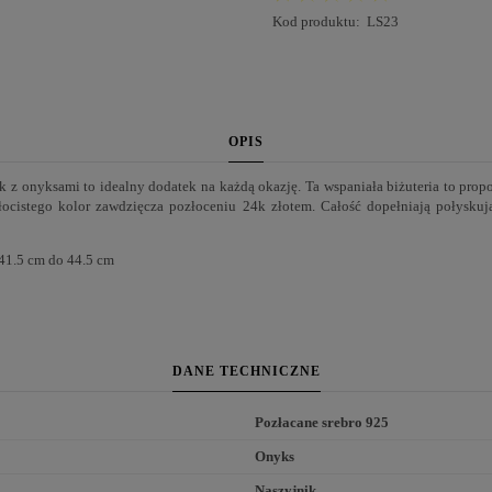
Kod produktu:
LS23
OPIS
k z onyksami to idealny dodatek na każdą okazję. Ta wspaniała biżuteria to pro
łocistego kolor zawdzięcza pozłoceniu 24k złotem. Całość dopełniają połysku
 41.5 cm do 44.5 cm
DANE TECHNICZNE
Pozłacane srebro 925
Onyks
Naszyjnik