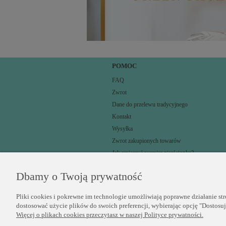
POMOC
FAQ
Zwrot
Dane do przelewu tradycyjnego
Kontakt
Wysyłka
Zwrot zakupionych towarów
Jak zmierzyć rozmiar pierścionka?
Dbamy o Twoją prywatność
Pliki cookies i pokrewne im technologie umożliwiają poprawne działanie st
dostosować użycie plików do swoich preferencji, wybierając opcję "Dostosu
Więcej o plikach cookies przeczytasz w naszej Polityce prywatności.