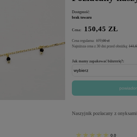
Dostępność:
brak towaru
150,45 ZŁ
Cena:
Cena regularna:
177,00 zł
Najniższa cena z 30 dni przed obniżką:
141,6
Jak mamy zapakować biżuterię?:
powiadom
Naszyjnik pozłacany z onyksami
0.0