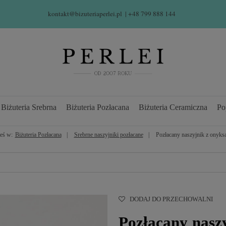
kontakt@bizuteriaperlei.pl
| +48 799 888 144  
Biżuteria Srebrna
Biżuteria Pozłacana
Biżuteria Ceramiczna
Po
teś w:
Biżuteria Pozłacana
Srebrne naszyjniki pozłacane
Pozłacany naszyjnik z onyks
DODAJ DO PRZECHOWALNI
Pozłacany nasz