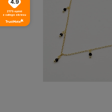
4.9
2175
opinii
z całego okresu