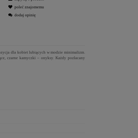
poleć znajomemu
dodaj opinię
pozycja dla kobiet lubiących w modzie minimalizm.
jące, czarne kamyczki – onyksy. Każdy pozłacany