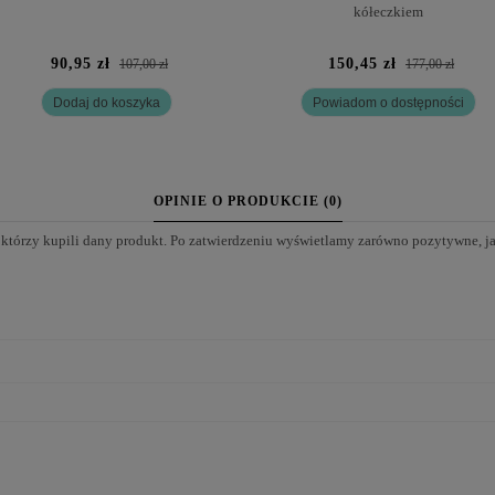
kółeczkiem
90,95 zł
150,45 zł
107,00 zł
177,00 zł
Dodaj do koszyka
Powiadom o dostępności
OPINIE O PRODUKCIE (0)
 którzy kupili dany produkt. Po zatwierdzeniu wyświetlamy zarówno pozytywne, j