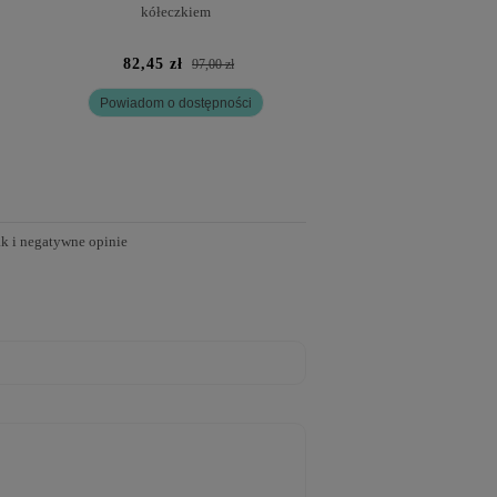
kółeczkiem
82,45 zł
82,45 zł
97,00 zł
97,0
Powiadom o dostępności
Powiadom o dostę
ak i negatywne opinie