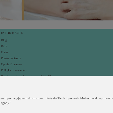
INFORMACJE
Blog
B2B
O nas
Prawo pobiercze
Opinie Trustmate
Polityka Prywatności
Regulamin sklepu internetowego PERLEI
rony i pomagają nam dostosować ofertę do Twoich potrzeb. Możesz zaakceptować wy
j zgody".