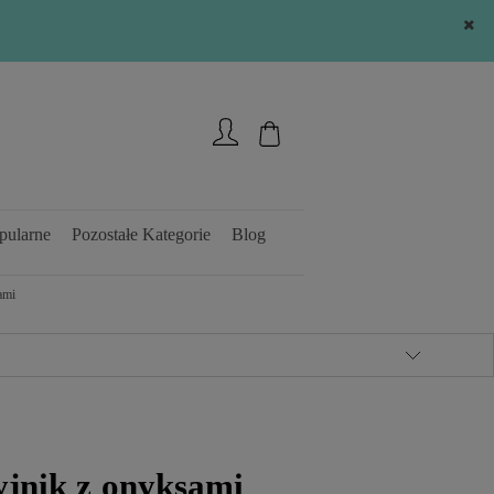
Zarejestruj się
Zaloguj się
pularne
Pozostałe Kategorie
Blog
ami
yjnik z onyksami